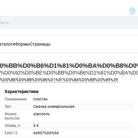
аталоги
Формы
Страницы
D0%BB%D0%B6%D1%81%D0%BA%D0%B8%D0
7%28%D0%92%D0%BE%D0%BB%D0%B6%D1%81%D0%BA%D0%
92%D0%BE%D0%BB%D0%B6%D1%81%D0%BA%D0%B8%D0%B9%29
Характеристики
Применение:
пластик
Тип:
Смазка универсальная
Форма
аэрозоль
выпуска:
Объём, л:
0.4
EAN-13:
64907%D0%9A