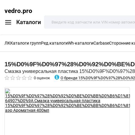
vedro.pro
Каталоги
ЛК
Каталоги групп
Ред.каталоги
Wh-каталоги
Carbase
Сторонние к
15%D0%9F%D0%97%28%D0%92%D0%BE%
Смазка универсальная пластика 15%D0%9F%D0%9
О бренде 15%D0%9F%D0%97%28%D0%
0 оценок