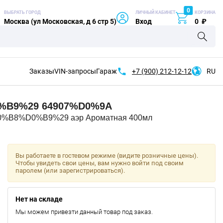
0
ВЫБРАТЬ ГОРОД
ЛИЧНЫЙ КАБИНЕТ
КОРЗИНА
Москва (ул Московская, д 6 стр 5)
Вход
0
₽
Заказы
VIN-запросы
Гараж
+7 (900)
212-12-12
RU
%B9%29
64907%D0%9A
B8%D0%B9%29 аэр Ароматная 400мл
Вы работаете в гостевом режиме (видите розничные цены).
Чтобы увидеть свои цены, вам нужно войти под своим
паролем (или зарегистрироваться).
Нет на складе
Мы можем привезти данный товар под заказ.