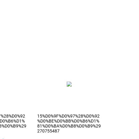
7%28%D0%92
15%D0%9F%D0%97%28%D0%92
D0%B6%D1%
%D0%BE%D0%BB%D0%B6%D1%
8%D0%B9%29
81%D0%BA%D0%B8%D0%B9%29
270755487