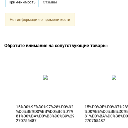
Применимость
Отзывы
Нет информации о применимости
Обратите внимание на сопутствующие товары:
15%D0%9F%D0%97%28%D0%92
15%D0%9F%D0%97%28
%D0%BE%D0%BB%D0%B6%D1%
%D0%BE%D0%BB%D0%
81%D0%BA%D0%B8%D0%B9%29
81%D0%BA%D0%B8%D0
270755487
270755487