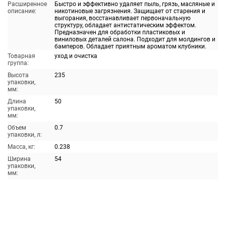
Расширенное
Быстро и эффективно удаляет пыль, грязь, масляные и
описание:
никотиновые загрязнения. Защищает от старения и
выгорания, восстанавливает первоначальную
структуру, обладает антистатическим эффектом.
Предназначен для обработки пластиковых и
виниловых деталей салона. Подходит для молдингов и
бамперов. Обладает приятным ароматом клубники.
Товарная
уход и очистка
группа:
Высота
235
упаковки,
мм:
Длина
50
упаковки,
мм:
Объем
0.7
упаковки, л:
Масса, кг:
0.238
Ширина
54
упаковки,
мм: