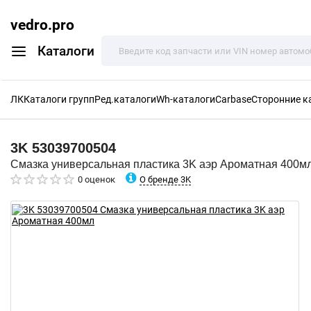
vedro.pro
Каталоги
ЛК
Каталоги групп
Ред.каталоги
Wh-каталоги
Carbase
Сторонние к
3K
53039700504
Смазка универсальная пластика 3K аэр Ароматная 400м
О бренде 3K
0 оценок