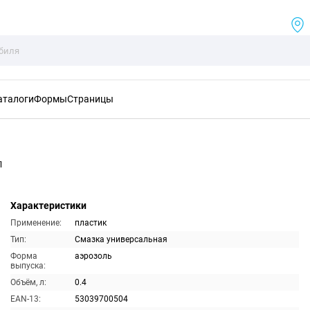
аталоги
Формы
Страницы
л
Характеристики
Применение:
пластик
Тип:
Смазка универсальная
Форма
аэрозоль
выпуска:
Объём, л:
0.4
EAN-13:
53039700504