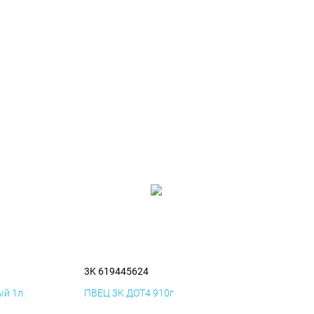
3K 619445624
й 1л.
ПВЕЦ 3K ДОТ4 910г