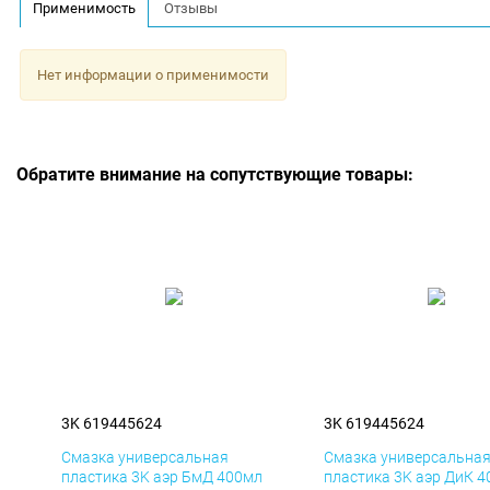
Применимость
Отзывы
Нет информации о применимости
Обратите внимание на сопутствующие товары:
3K 619445624
3K 619445624
Смазка универсальная
Смазка универсальна
пластика 3K аэр БмД 400мл
пластика 3K аэр ДиК 