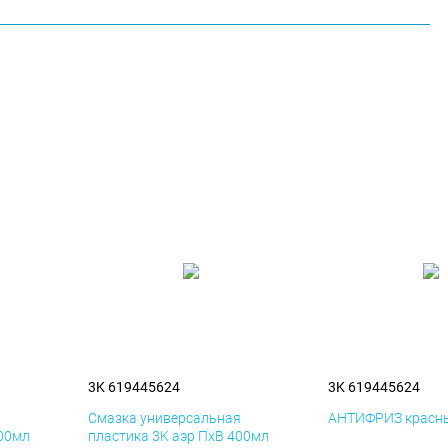
3K 619445624
3K 619445624
я
Смазка универсальная
АНТИФРИЗ красны
400мл
пластика 3K аэр ПхВ 400мл