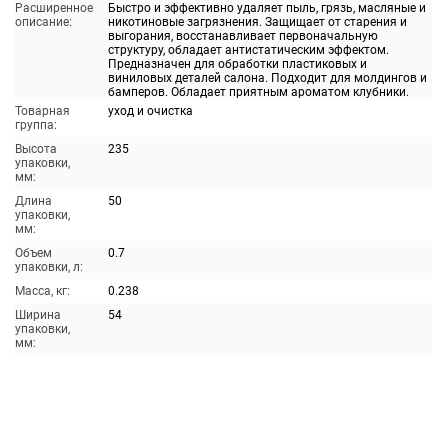
Расширенное
Быстро и эффективно удаляет пыль, грязь, масляные и
описание:
никотиновые загрязнения. Защищает от старения и
выгорания, восстанавливает первоначальную
структуру, обладает антистатическим эффектом.
Предназначен для обработки пластиковых и
виниловых деталей салона. Подходит для молдингов и
бамперов. Обладает приятным ароматом клубники.
Товарная
уход и очистка
группа:
Высота
235
упаковки,
мм:
Длина
50
упаковки,
мм:
Объем
0.7
упаковки, л:
Масса, кг:
0.238
Ширина
54
упаковки,
мм: