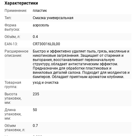
Характеристики
Применение:
пластик
Тип:
Смазка универсальная
Форма
аэрозоль
выпуска:
Объём, л:
0.4
EAN-13:
CR730016L0L00
Расширенное
Быстро и эффективно удаляет пыль, грязь, масляные и
описание:
никотиновые загрязнения. Защищает от старения и
выгорания, восстанавливает первоначальную
структуру, обладает антистатическим эффектом.
Предназначен для обработки пластиковых и
виниловых деталей салона. Подходит для молдингов и
бамперов. Обладает приятным ароматом клубники.
Товарная
уход и очистка
группа:
Высота
235
упаковки,
мм:
Длина
50
упаковки,
мм:
Объем
0.7
упаковки, л: