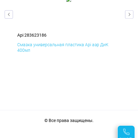
Api 283623186
Api
Смазка универсальная пластика Api аэр ДиК
Сма
400мл
40
© Все права защищены.