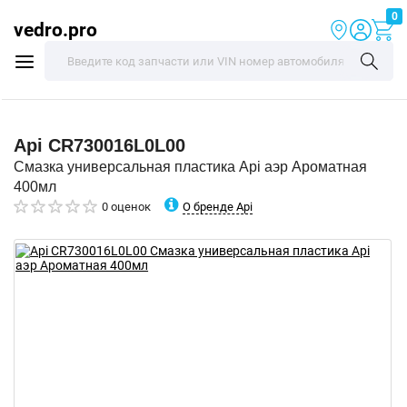
0
vedro.pro
Api
CR730016L0L00
Смазка универсальная пластика Api аэр Ароматная
400мл
О бренде Api
0 оценок