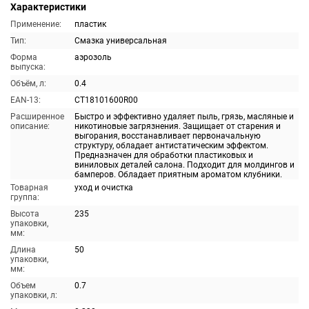
Характеристики
Применение:
пластик
Тип:
Смазка универсальная
Форма
аэрозоль
выпуска:
Объём, л:
0.4
EAN-13:
CT18101600R00
Расширенное
Быстро и эффективно удаляет пыль, грязь, масляные и
описание:
никотиновые загрязнения. Защищает от старения и
выгорания, восстанавливает первоначальную
структуру, обладает антистатическим эффектом.
Предназначен для обработки пластиковых и
виниловых деталей салона. Подходит для молдингов и
бамперов. Обладает приятным ароматом клубники.
Товарная
уход и очистка
группа:
Высота
235
упаковки,
мм:
Длина
50
упаковки,
мм:
Объем
0.7
упаковки, л: