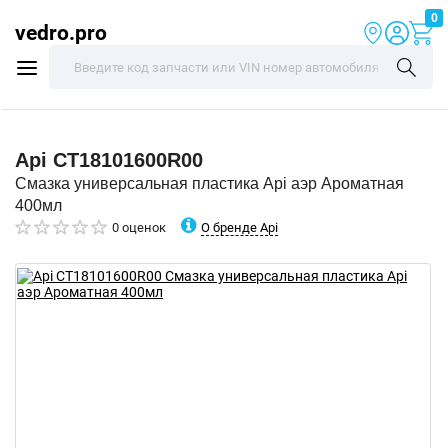
0
vedro.pro
Api
CT18101600R00
Смазка универсальная пластика Api аэр Ароматная
400мл
О бренде Api
0 оценок