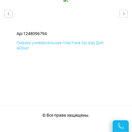
Api 1248096794
Api
Смазка универсальная пластика Api аэр ДиК
Сма
400мл
40
© Все права защищены.