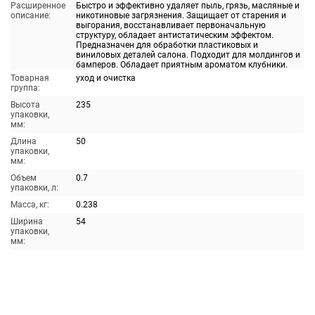
Расширенное
Быстро и эффективно удаляет пыль, грязь, масляные и
описание:
никотиновые загрязнения. Защищает от старения и
выгорания, восстанавливает первоначальную
структуру, обладает антистатическим эффектом.
Предназначен для обработки пластиковых и
виниловых деталей салона. Подходит для молдингов и
бамперов. Обладает приятным ароматом клубники.
Товарная
уход и очистка
группа:
Высота
235
упаковки,
мм:
Длина
50
упаковки,
мм:
Объем
0.7
упаковки, л:
Масса, кг:
0.238
Ширина
54
упаковки,
мм: