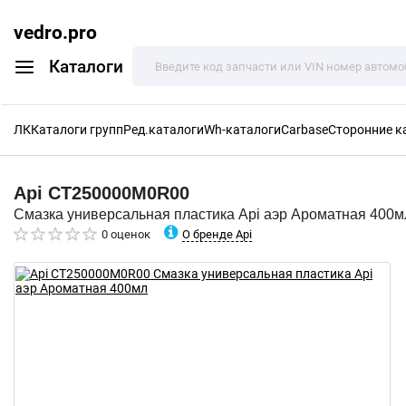
vedro.pro
Каталоги
ЛК
Каталоги групп
Ред.каталоги
Wh-каталоги
Carbase
Сторонние к
Api
CT250000M0R00
Смазка универсальная пластика Api аэр Ароматная 400м
О бренде Api
0 оценок