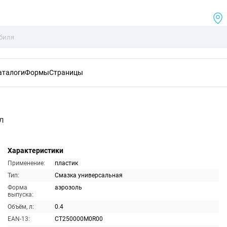
аталоги
Формы
Страницы
л
Характеристики
Применение:
пластик
Тип:
Смазка универсальная
Форма
аэрозоль
выпуска:
Объём, л:
0.4
EAN-13:
CT250000M0R00