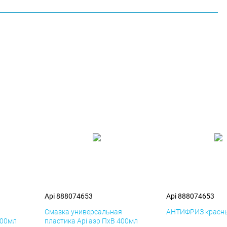
Api 888074653
Api 888074653
я
Смазка универсальная
АНТИФРИЗ красны
400мл
пластика Api аэр ПхВ 400мл