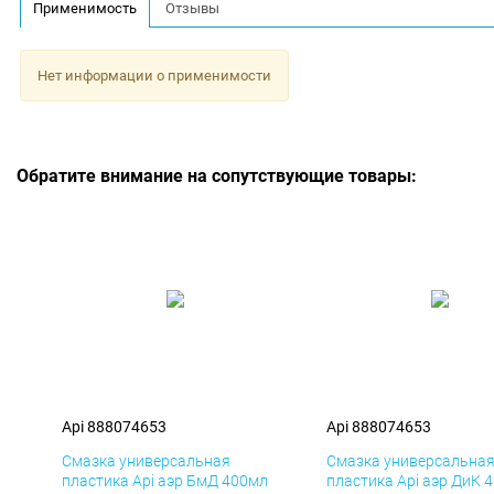
Применимость
Отзывы
Нет информации о применимости
Обратите внимание на сопутствующие товары:
Api 888074653
Api 888074653
Смазка универсальная
Смазка универсальна
пластика Api аэр БмД 400мл
пластика Api аэр ДиК 