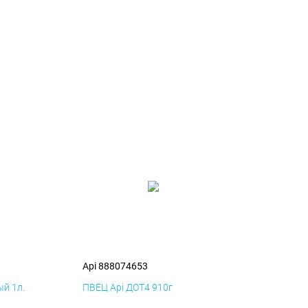
Api 888074653
й 1л.
ПВЕЦ Api ДОТ4 910г