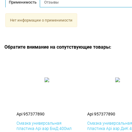
Применимость
Отзывы
Нет информации о применимости
Обратите внимание на сопутствующие товары:
Api 957377890
Api 957377890
Смазка универсальная
Смазка универсальна
пластика Api аэр БмД 400мл
пластика Api аэр ДиК 