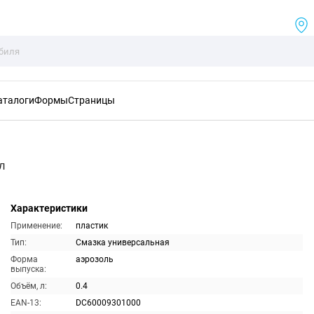
аталоги
Формы
Страницы
л
Характеристики
Применение:
пластик
Тип:
Смазка универсальная
Форма
аэрозоль
выпуска:
Объём, л:
0.4
EAN-13:
DC60009301000