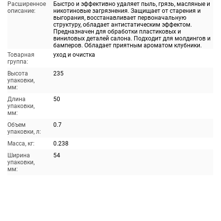
Расширенное
Быстро и эффективно удаляет пыль, грязь, масляные и
описание:
никотиновые загрязнения. Защищает от старения и
выгорания, восстанавливает первоначальную
структуру, обладает антистатическим эффектом.
Предназначен для обработки пластиковых и
виниловых деталей салона. Подходит для молдингов и
бамперов. Обладает приятным ароматом клубники.
Товарная
уход и очистка
группа:
Высота
235
упаковки,
мм:
Длина
50
упаковки,
мм:
Объем
0.7
упаковки, л:
Масса, кг:
0.238
Ширина
54
упаковки,
мм: