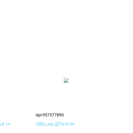
Api 957377890
й 1л.
ПВЕЦ Api ДОТ4 910г