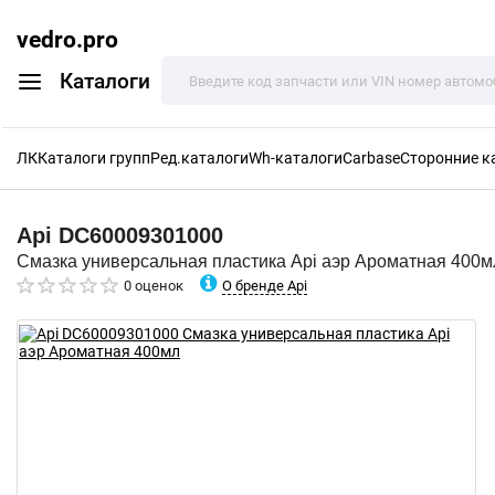
vedro.pro
Каталоги
ЛК
Каталоги групп
Ред.каталоги
Wh-каталоги
Carbase
Сторонние к
Api
DC60009301000
Смазка универсальная пластика Api аэр Ароматная 400м
О бренде Api
0 оценок