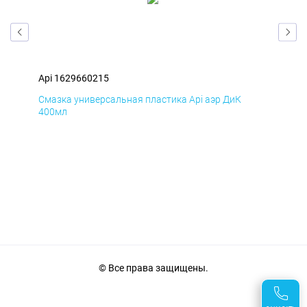
Api 1629660215
Api
Смазка универсальная пластика Api аэр ДиК
Сма
400мл
40
© Все права защищены.