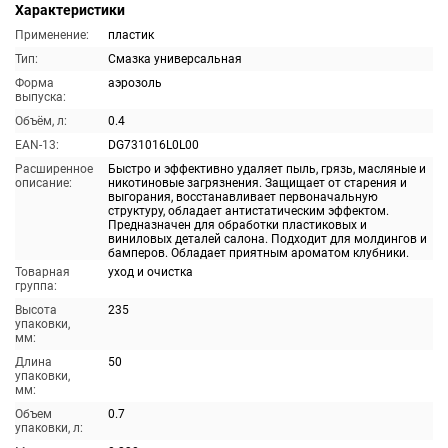
Характеристики
Применение:
пластик
Тип:
Смазка универсальная
Форма
аэрозоль
выпуска:
Объём, л:
0.4
EAN-13:
DG731016L0L00
Расширенное
Быстро и эффективно удаляет пыль, грязь, масляные и
описание:
никотиновые загрязнения. Защищает от старения и
выгорания, восстанавливает первоначальную
структуру, обладает антистатическим эффектом.
Предназначен для обработки пластиковых и
виниловых деталей салона. Подходит для молдингов и
бамперов. Обладает приятным ароматом клубники.
Товарная
уход и очистка
группа:
Высота
235
упаковки,
мм:
Длина
50
упаковки,
мм:
Объем
0.7
упаковки, л: