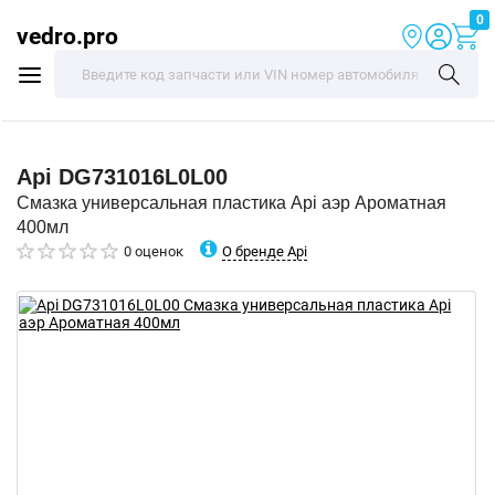
0
vedro.pro
Api
DG731016L0L00
Смазка универсальная пластика Api аэр Ароматная
400мл
О бренде Api
0 оценок