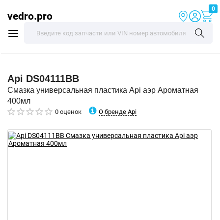
0
vedro.pro
Api
DS04111BB
Смазка универсальная пластика Api аэр Ароматная
400мл
О бренде Api
0 оценок