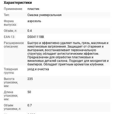
Характеристики
Применение:
пластик
Тип:
Смазка универсальная
Форма
аэрозоль
выпуска:
Объём, л:
0.4
EAN-13:
DS04111BB
Расширенное
Быстро и эффективно удаляет пыль, грязь, масляные и
описание:
никотиновые загрязнения. Защищает от старения и
выгорания, восстанавливает первоначальную
структуру, обладает антистатическим эффектом.
Предназначен для обработки пластиковых и
виниловых деталей салона. Подходит для молдингов и
бамперов. Обладает приятным ароматом клубники.
Товарная
уход и очистка
группа:
Высота
235
упаковки,
мм:
Длина
50
упаковки,
мм:
Объем
0.7
упаковки, л: