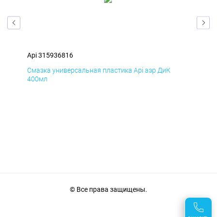
Api 315936816
Api
Смазка универсальная пластика Api аэр ДиК
Сма
400мл
40
© Все права защищены.