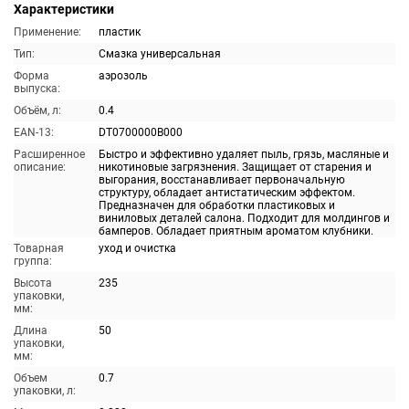
Характеристики
Применение:
пластик
Тип:
Смазка универсальная
Форма
аэрозоль
выпуска:
Объём, л:
0.4
EAN-13:
DT0700000B000
Расширенное
Быстро и эффективно удаляет пыль, грязь, масляные и
описание:
никотиновые загрязнения. Защищает от старения и
выгорания, восстанавливает первоначальную
структуру, обладает антистатическим эффектом.
Предназначен для обработки пластиковых и
виниловых деталей салона. Подходит для молдингов и
бамперов. Обладает приятным ароматом клубники.
Товарная
уход и очистка
группа:
Высота
235
упаковки,
мм:
Длина
50
упаковки,
мм:
Объем
0.7
упаковки, л: