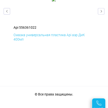
Api 556361022
Api
Смазка универсальная пластика Api аэр ДиК
Сма
400мл
40
© Все права защищены.