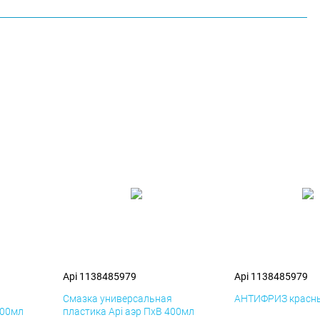
Api 1138485979
Api 1138485979
я
Смазка универсальная
АНТИФРИЗ красны
400мл
пластика Api аэр ПхВ 400мл