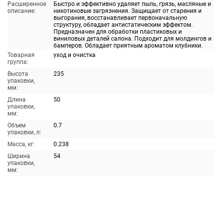
Расширенное
Быстро и эффективно удаляет пыль, грязь, масляные и
описание:
никотиновые загрязнения. Защищает от старения и
выгорания, восстанавливает первоначальную
структуру, обладает антистатическим эффектом.
Предназначен для обработки пластиковых и
виниловых деталей салона. Подходит для молдингов и
бамперов. Обладает приятным ароматом клубники.
Товарная
уход и очистка
группа:
Высота
235
упаковки,
мм:
Длина
50
упаковки,
мм:
Объем
0.7
упаковки, л:
Масса, кг:
0.238
Ширина
54
упаковки,
мм: