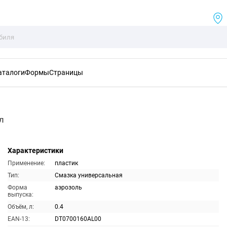
аталоги
Формы
Страницы
л
Характеристики
Применение:
пластик
Тип:
Смазка универсальная
Форма
аэрозоль
выпуска:
Объём, л:
0.4
EAN-13:
DT0700160AL00