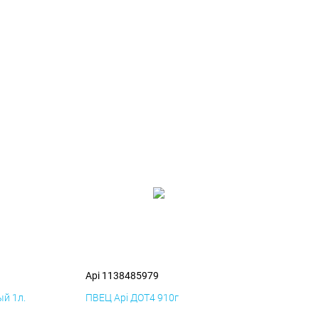
Api 1138485979
й 1л.
ПВЕЦ Api ДОТ4 910г