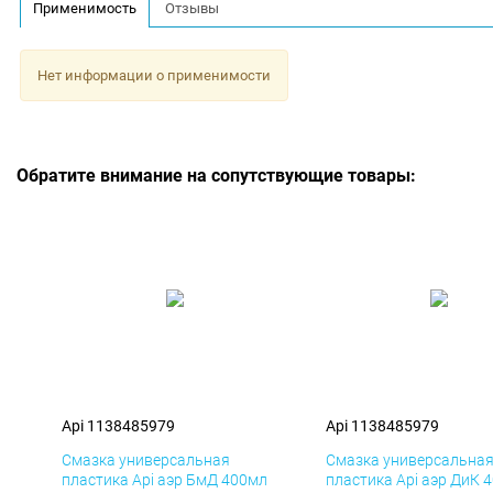
Применимость
Отзывы
Нет информации о применимости
Обратите внимание на сопутствующие товары:
Api 1138485979
Api 1138485979
Смазка универсальная
Смазка универсальна
пластика Api аэр БмД 400мл
пластика Api аэр ДиК 