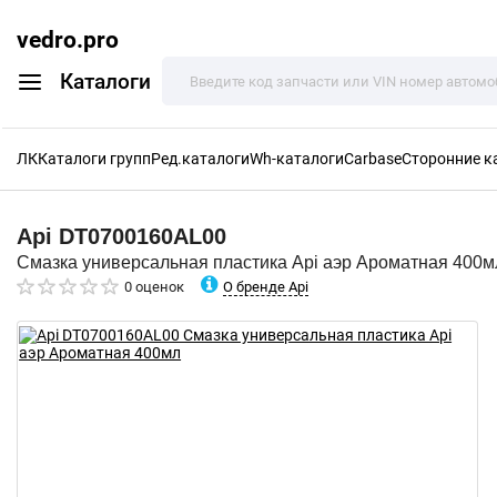
vedro.pro
Каталоги
ЛК
Каталоги групп
Ред.каталоги
Wh-каталоги
Carbase
Сторонние к
Api
DT0700160AL00
Смазка универсальная пластика Api аэр Ароматная 400м
О бренде Api
0 оценок