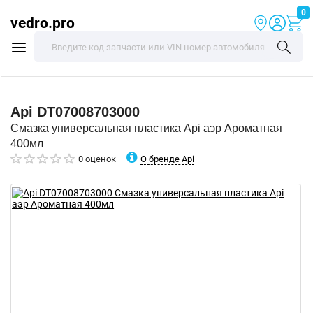
0
vedro.pro
Api
DT07008703000
Смазка универсальная пластика Api аэр Ароматная
400мл
О бренде Api
0 оценок