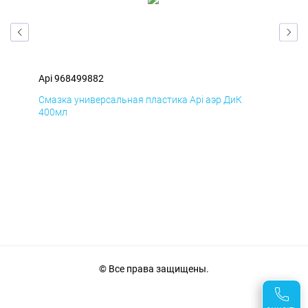
Api 968499882
Api
Смазка универсальная пластика Api аэр ДиК
Сма
400мл
40
© Все права защищены.