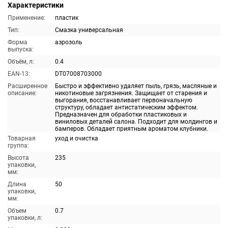
Характеристики
Применение:
пластик
Тип:
Смазка универсальная
Форма
аэрозоль
выпуска:
Объём, л:
0.4
EAN-13:
DT07008703000
Расширенное
Быстро и эффективно удаляет пыль, грязь, масляные и
описание:
никотиновые загрязнения. Защищает от старения и
выгорания, восстанавливает первоначальную
структуру, обладает антистатическим эффектом.
Предназначен для обработки пластиковых и
виниловых деталей салона. Подходит для молдингов и
бамперов. Обладает приятным ароматом клубники.
Товарная
уход и очистка
группа:
Высота
235
упаковки,
мм:
Длина
50
упаковки,
мм:
Объем
0.7
упаковки, л: