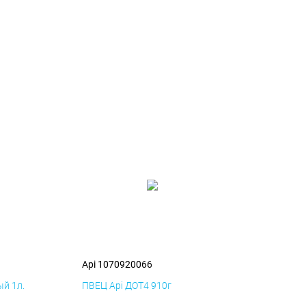
Api 1070920066
й 1л.
ПВЕЦ Api ДОТ4 910г