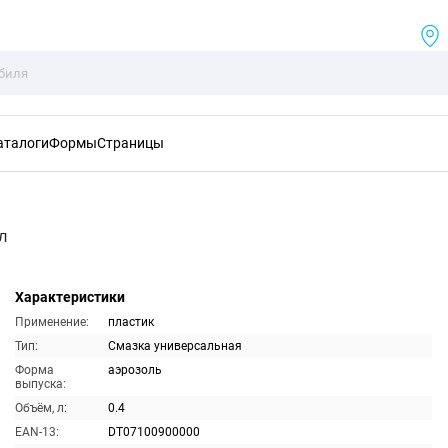
аталоги
Формы
Страницы
л
Характеристики
Применение:
пластик
Тип:
Смазка универсальная
Форма
аэрозоль
выпуска:
Объём, л:
0.4
EAN-13:
DT07100900000