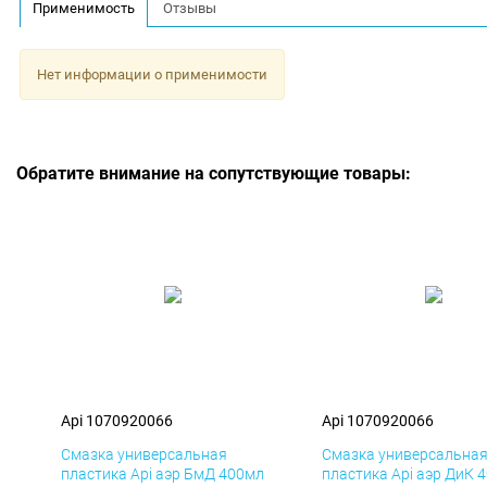
Применимость
Отзывы
Нет информации о применимости
Обратите внимание на сопутствующие товары:
Api 1070920066
Api 1070920066
Смазка универсальная
Смазка универсальна
пластика Api аэр БмД 400мл
пластика Api аэр ДиК 