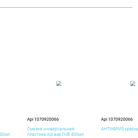
Api 1070920066
Api 1070920066
я
Смазка универсальная
АНТИФРИЗ красны
400мл
пластика Api аэр ПхВ 400мл