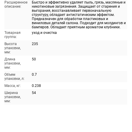
Расширенное
Быстро и эффективно удаляет пыль, грязь, масляные и
описание:
никотиновые загрязнения. Защищает от старения и
выгорания, восстанавливает первоначальную
структуру, обладает антистатическим эффектом.
Предназначен для обработки пластиковых и
виниловых деталей салона. Подходит для молдингов и
бамперов. Обладает приятным ароматом клубники.
Товарная
уход и очистка
группа:
Высота
235
упаковки,
мм:
Длина
50
упаковки,
мм:
Объем
0.7
упаковки, л:
Масса, кг:
0.238
Ширина
54
упаковки,
мм: