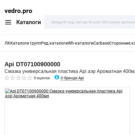
vedro.pro
Каталоги
ЛК
Каталоги групп
Ред.каталоги
Wh-каталоги
Carbase
Сторонние к
Api
DT07100900000
Смазка универсальная пластика Api аэр Ароматная 400м
О бренде Api
0 оценок