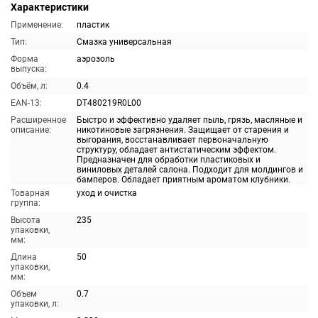
Характеристики
Применение:
пластик
Тип:
Смазка универсальная
Форма
аэрозоль
выпуска:
Объём, л:
0.4
EAN-13:
DT480219R0L00
Расширенное
Быстро и эффективно удаляет пыль, грязь, масляные и
описание:
никотиновые загрязнения. Защищает от старения и
выгорания, восстанавливает первоначальную
структуру, обладает антистатическим эффектом.
Предназначен для обработки пластиковых и
виниловых деталей салона. Подходит для молдингов и
бамперов. Обладает приятным ароматом клубники.
Товарная
уход и очистка
группа:
Высота
235
упаковки,
мм:
Длина
50
упаковки,
мм:
Объем
0.7
упаковки, л: