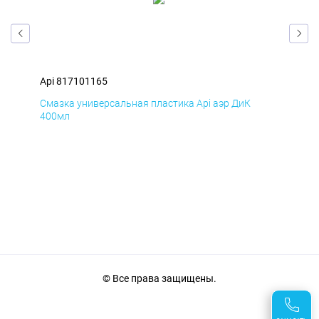
Api 817101165
Api
Смазка универсальная пластика Api аэр ДиК
Сма
400мл
40
© Все права защищены.