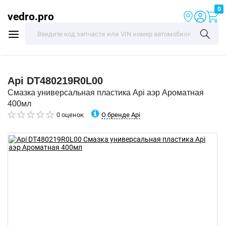
0
vedro.pro
Api
DT480219R0L00
Смазка универсальная пластика Api аэр Ароматная
400мл
О бренде Api
0 оценок