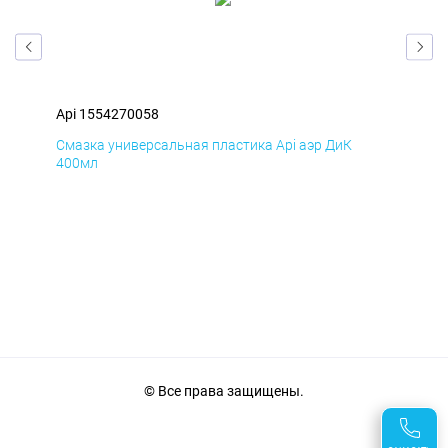
Api 1554270058
Api
Смазка универсальная пластика Api аэр ДиК
Сма
400мл
40
© Все права защищены.