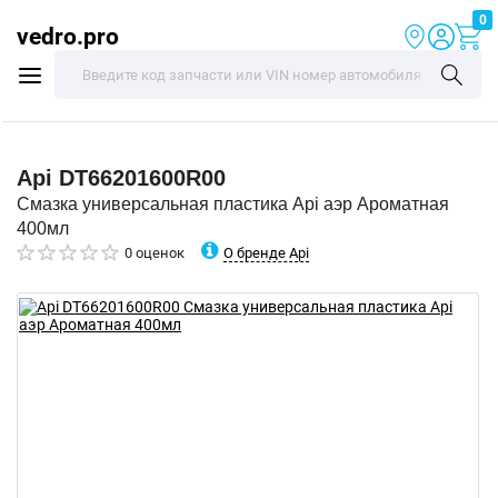
0
vedro.pro
Api
DT66201600R00
Смазка универсальная пластика Api аэр Ароматная
400мл
О бренде Api
0 оценок