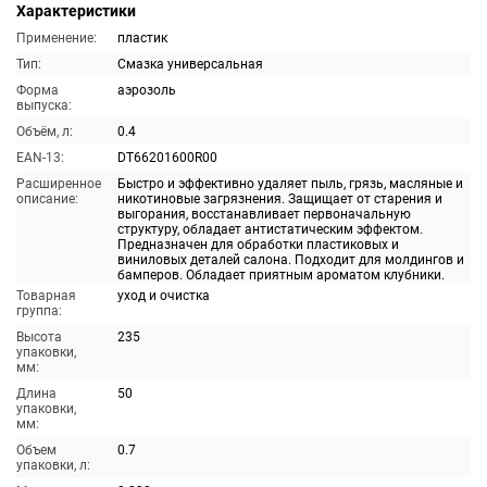
Характеристики
Применение:
пластик
Тип:
Смазка универсальная
Форма
аэрозоль
выпуска:
Объём, л:
0.4
EAN-13:
DT66201600R00
Расширенное
Быстро и эффективно удаляет пыль, грязь, масляные и
описание:
никотиновые загрязнения. Защищает от старения и
выгорания, восстанавливает первоначальную
структуру, обладает антистатическим эффектом.
Предназначен для обработки пластиковых и
виниловых деталей салона. Подходит для молдингов и
бамперов. Обладает приятным ароматом клубники.
Товарная
уход и очистка
группа:
Высота
235
упаковки,
мм:
Длина
50
упаковки,
мм:
Объем
0.7
упаковки, л: