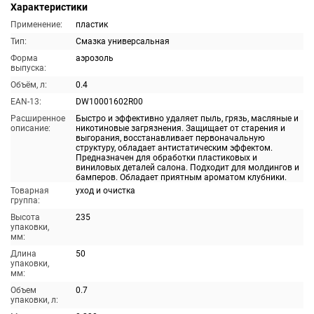
Характеристики
Применение:
пластик
Тип:
Смазка универсальная
Форма
аэрозоль
выпуска:
Объём, л:
0.4
EAN-13:
DW10001602R00
Расширенное
Быстро и эффективно удаляет пыль, грязь, масляные и
описание:
никотиновые загрязнения. Защищает от старения и
выгорания, восстанавливает первоначальную
структуру, обладает антистатическим эффектом.
Предназначен для обработки пластиковых и
виниловых деталей салона. Подходит для молдингов и
бамперов. Обладает приятным ароматом клубники.
Товарная
уход и очистка
группа:
Высота
235
упаковки,
мм:
Длина
50
упаковки,
мм:
Объем
0.7
упаковки, л: