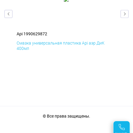
Api 1990629872
Api
Смазка универсальная пластика Api аэр ДиК
Сма
400мл
40
© Все права защищены.