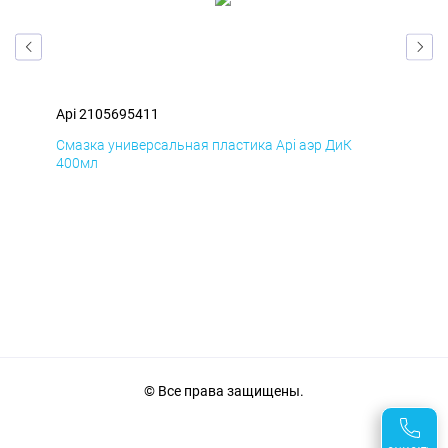
Api 2105695411
Api
Смазка универсальная пластика Api аэр ДиК
Сма
400мл
40
© Все права защищены.