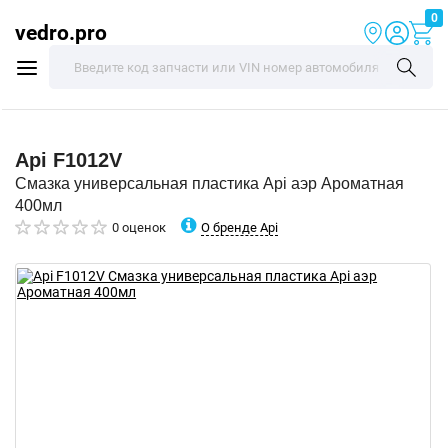
0
vedro.pro
Api
F1012V
Смазка универсальная пластика Api аэр Ароматная
400мл
О бренде Api
0 оценок