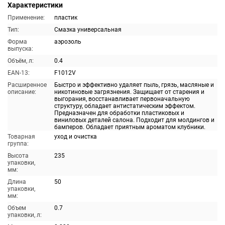
Характеристики
Применение:
пластик
Тип:
Смазка универсальная
Форма
аэрозоль
выпуска:
Объём, л:
0.4
EAN-13:
F1012V
Расширенное
Быстро и эффективно удаляет пыль, грязь, масляные и
описание:
никотиновые загрязнения. Защищает от старения и
выгорания, восстанавливает первоначальную
структуру, обладает антистатическим эффектом.
Предназначен для обработки пластиковых и
виниловых деталей салона. Подходит для молдингов и
бамперов. Обладает приятным ароматом клубники.
Товарная
уход и очистка
группа:
Высота
235
упаковки,
мм:
Длина
50
упаковки,
мм:
Объем
0.7
упаковки, л: