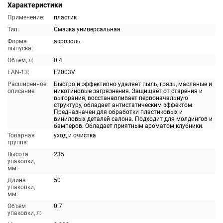
Характеристики
Применение:
пластик
Тип:
Смазка универсальная
Форма
аэрозоль
выпуска:
Объём, л:
0.4
EAN-13:
F2003V
Расширенное
Быстро и эффективно удаляет пыль, грязь, масляные и
описание:
никотиновые загрязнения. Защищает от старения и
выгорания, восстанавливает первоначальную
структуру, обладает антистатическим эффектом.
Предназначен для обработки пластиковых и
виниловых деталей салона. Подходит для молдингов и
бамперов. Обладает приятным ароматом клубники.
Товарная
уход и очистка
группа:
Высота
235
упаковки,
мм:
Длина
50
упаковки,
мм:
Объем
0.7
упаковки, л: