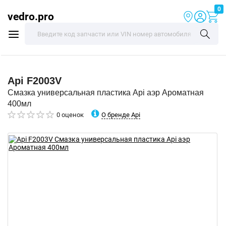
0
vedro.pro
Api
F2003V
Смазка универсальная пластика Api аэр Ароматная
400мл
О бренде Api
0 оценок