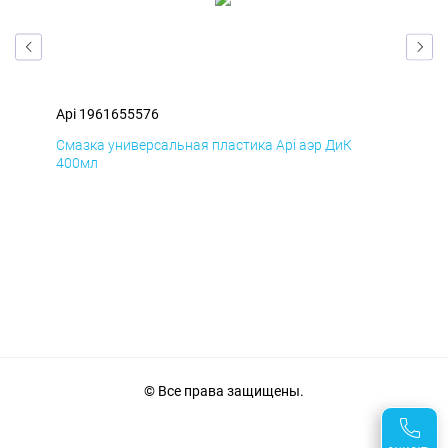
Api 1961655576
Api
Смазка универсальная пластика Api аэр ДиК
Сма
400мл
40
© Все права защищены.