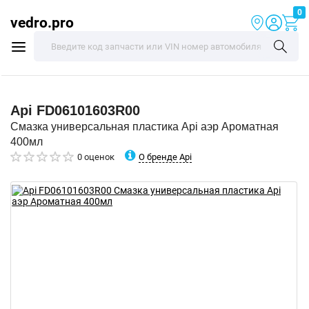
0
vedro.pro
Api
FD06101603R00
Смазка универсальная пластика Api аэр Ароматная
400мл
О бренде Api
0 оценок