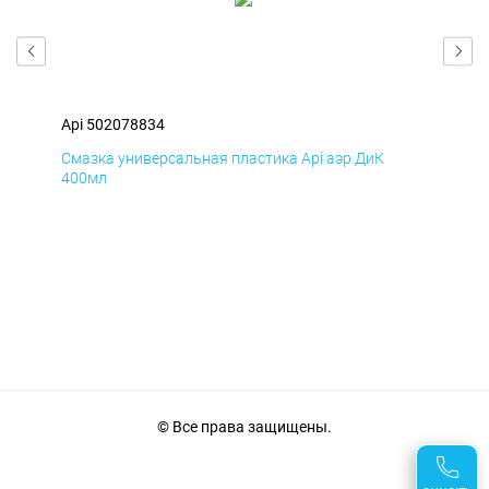
Api 502078834
Api
Смазка универсальная пластика Api аэр ДиК
Сма
400мл
40
© Все права защищены.