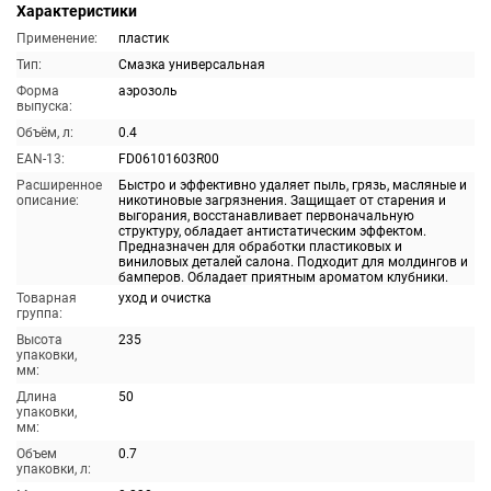
Характеристики
Применение:
пластик
Тип:
Смазка универсальная
Форма
аэрозоль
выпуска:
Объём, л:
0.4
EAN-13:
FD06101603R00
Расширенное
Быстро и эффективно удаляет пыль, грязь, масляные и
описание:
никотиновые загрязнения. Защищает от старения и
выгорания, восстанавливает первоначальную
структуру, обладает антистатическим эффектом.
Предназначен для обработки пластиковых и
виниловых деталей салона. Подходит для молдингов и
бамперов. Обладает приятным ароматом клубники.
Товарная
уход и очистка
группа:
Высота
235
упаковки,
мм:
Длина
50
упаковки,
мм:
Объем
0.7
упаковки, л: