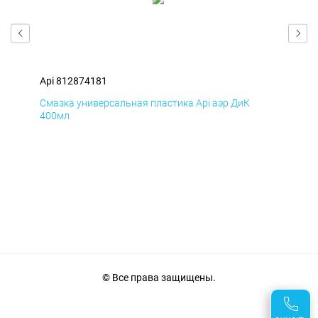
Api 812874181
Api
Смазка универсальная пластика Api аэр ДиК
Сма
400мл
40
© Все права защищены.