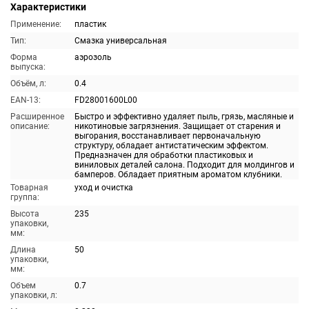
Характеристики
Применение:
пластик
Тип:
Смазка универсальная
Форма
аэрозоль
выпуска:
Объём, л:
0.4
EAN-13:
FD28001600L00
Расширенное
Быстро и эффективно удаляет пыль, грязь, масляные и
описание:
никотиновые загрязнения. Защищает от старения и
выгорания, восстанавливает первоначальную
структуру, обладает антистатическим эффектом.
Предназначен для обработки пластиковых и
виниловых деталей салона. Подходит для молдингов и
бамперов. Обладает приятным ароматом клубники.
Товарная
уход и очистка
группа:
Высота
235
упаковки,
мм:
Длина
50
упаковки,
мм:
Объем
0.7
упаковки, л: