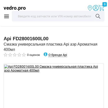
0
vedro.pro
Api
FD28001600L00
Смазка универсальная пластика Api аэр Ароматная
400мл
О бренде Api
0 оценок