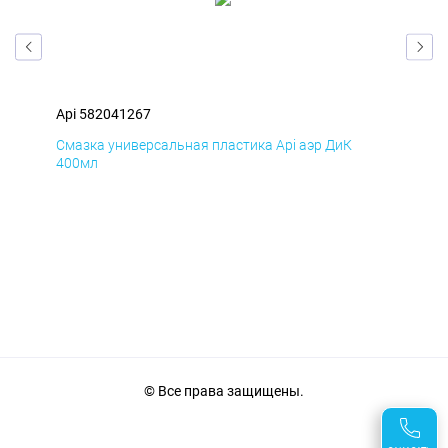
Api 582041267
Api
Смазка универсальная пластика Api аэр ДиК
Сма
400мл
40
© Все права защищены.