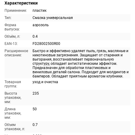
Характеристики
Применение:
пластик
Тип:
Смазка универсальная
Форма
аэрозоль
выпуска:
Объём, л:
0.4
EAN-13:
FD28002500R00
Расширенное
Быстро и эффективно удаляет пыль, грязь, масляные и
описание:
никотиновые загрязнения. Защищает от старения и
выгорания, восстанавливает первоначальную
структуру, обладает антистатическим эффектом.
Предназначен для обработки пластиковых и
виниловых деталей салона. Подходит для молдингов и
бамперов. Обладает приятным ароматом клубники.
Товарная
уход и очистка
группа:
Высота
235
упаковки,
мм:
Длина
50
упаковки,
мм:
Объем
0.7
упаковки, л: