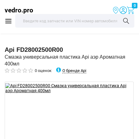
0
vedro.pro
Api
FD28002500R00
Смазка универсальная пластика Api аэр Ароматная
400мл
О бренде Api
0 оценок