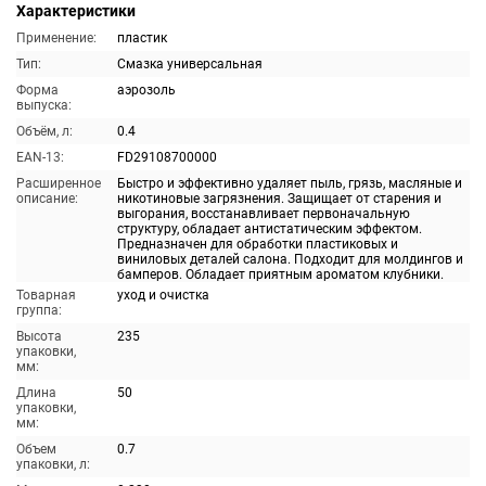
Характеристики
Применение:
пластик
Тип:
Смазка универсальная
Форма
аэрозоль
выпуска:
Объём, л:
0.4
EAN-13:
FD29108700000
Расширенное
Быстро и эффективно удаляет пыль, грязь, масляные и
описание:
никотиновые загрязнения. Защищает от старения и
выгорания, восстанавливает первоначальную
структуру, обладает антистатическим эффектом.
Предназначен для обработки пластиковых и
виниловых деталей салона. Подходит для молдингов и
бамперов. Обладает приятным ароматом клубники.
Товарная
уход и очистка
группа:
Высота
235
упаковки,
мм:
Длина
50
упаковки,
мм:
Объем
0.7
упаковки, л: