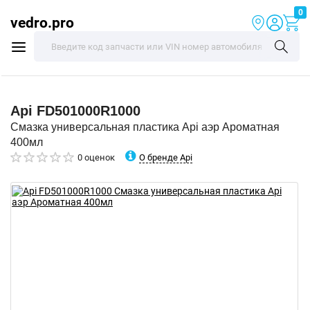
0
vedro.pro
Api
FD501000R1000
Смазка универсальная пластика Api аэр Ароматная
400мл
О бренде Api
0 оценок