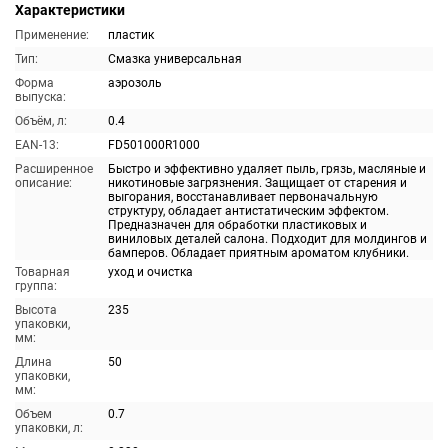
Характеристики
Применение:
пластик
Тип:
Смазка универсальная
Форма
аэрозоль
выпуска:
Объём, л:
0.4
EAN-13:
FD501000R1000
Расширенное
Быстро и эффективно удаляет пыль, грязь, масляные и
описание:
никотиновые загрязнения. Защищает от старения и
выгорания, восстанавливает первоначальную
структуру, обладает антистатическим эффектом.
Предназначен для обработки пластиковых и
виниловых деталей салона. Подходит для молдингов и
бамперов. Обладает приятным ароматом клубники.
Товарная
уход и очистка
группа:
Высота
235
упаковки,
мм:
Длина
50
упаковки,
мм:
Объем
0.7
упаковки, л: