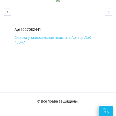
Api 2027082441
Api
Смазка универсальная пластика Api аэр ДиК
Сма
400мл
40
© Все права защищены.