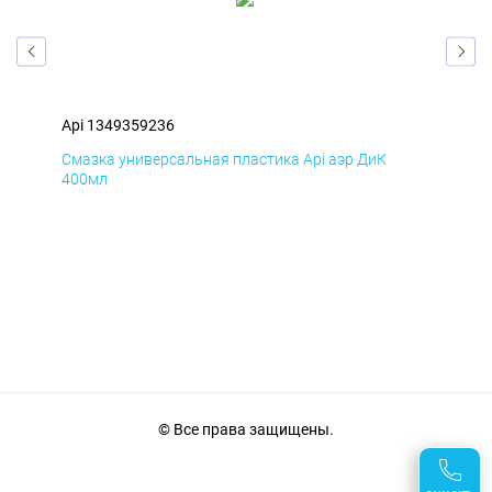
Api 1349359236
Api
Смазка универсальная пластика Api аэр ДиК
Сма
400мл
40
© Все права защищены.