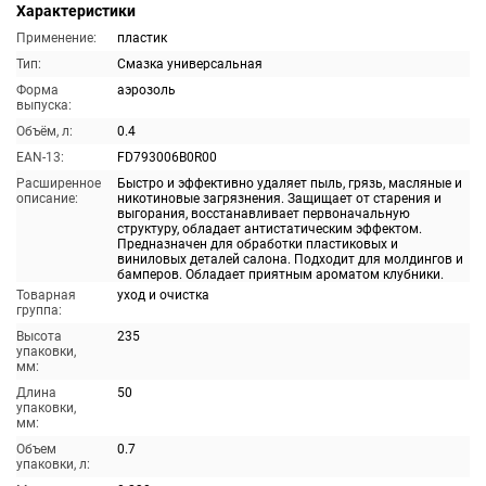
Характеристики
Применение:
пластик
Тип:
Смазка универсальная
Форма
аэрозоль
выпуска:
Объём, л:
0.4
EAN-13:
FD793006B0R00
Расширенное
Быстро и эффективно удаляет пыль, грязь, масляные и
описание:
никотиновые загрязнения. Защищает от старения и
выгорания, восстанавливает первоначальную
структуру, обладает антистатическим эффектом.
Предназначен для обработки пластиковых и
виниловых деталей салона. Подходит для молдингов и
бамперов. Обладает приятным ароматом клубники.
Товарная
уход и очистка
группа:
Высота
235
упаковки,
мм:
Длина
50
упаковки,
мм:
Объем
0.7
упаковки, л: