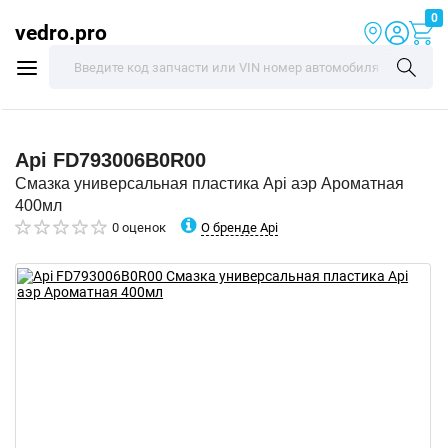
0
vedro.pro
Api
FD793006B0R00
Смазка универсальная пластика Api аэр Ароматная
400мл
О бренде Api
0 оценок