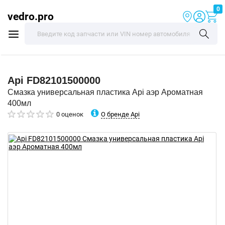
0
vedro.pro
Api
FD82101500000
Смазка универсальная пластика Api аэр Ароматная
400мл
О бренде Api
0 оценок