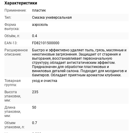
Характеристики
Применение:
пластик
Тип:
Смазка универсальная
Форма
аэрозоль
выпуска:
Объём, л:
0.4
EAN-13:
FD82101500000
Расширенное
Быстро и эффективно удаляет пыль, грязь, масляные и
описание:
никотиновые загрязнения. Защищает от старения и
выгорания, восстанавливает первоначальную
структуру, обладает антистатическим эффектом.
Предназначен для обработки пластиковых и
виниловых деталей салона. Подходит для молдингов и
бамперов. Обладает приятным ароматом клубники.
Товарная
уход и очистка
группа:
Высота
235
упаковки,
мм:
Длина
50
упаковки,
мм:
Объем
0.7
упаковки, л: