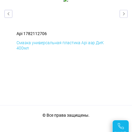
Api 1782112706
Api
Смазка универсальная пластика Api аэр ДиК
Сма
400мл
40
© Все права защищены.