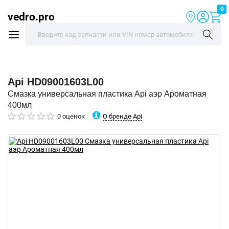
0
vedro.pro
Api
HD09001603L00
Смазка универсальная пластика Api аэр Ароматная
400мл
О бренде Api
0 оценок