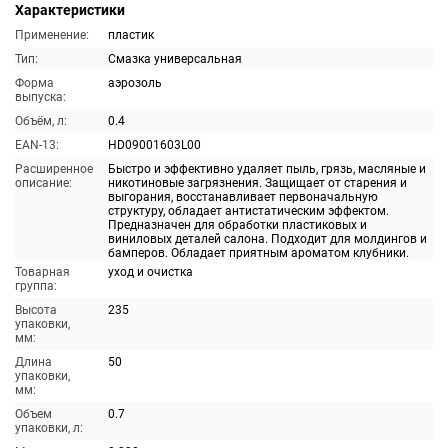
Характеристики
Применение:
пластик
Тип:
Смазка универсальная
Форма
аэрозоль
выпуска:
Объём, л:
0.4
EAN-13:
HD09001603L00
Расширенное
Быстро и эффективно удаляет пыль, грязь, масляные и
описание:
никотиновые загрязнения. Защищает от старения и
выгорания, восстанавливает первоначальную
структуру, обладает антистатическим эффектом.
Предназначен для обработки пластиковых и
виниловых деталей салона. Подходит для молдингов и
бамперов. Обладает приятным ароматом клубники.
Товарная
уход и очистка
группа:
Высота
235
упаковки,
мм:
Длина
50
упаковки,
мм:
Объем
0.7
упаковки, л: