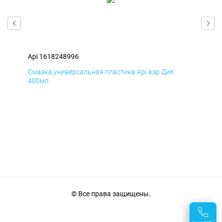
Api 1618248996
Api
Смазка универсальная пластика Api аэр ДиК
Сма
400мл
40
© Все права защищены.