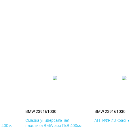
BMW 239161030
BMW 239161030
я
Смазка универсальная
АНТИФРИЗ красны
К 400мл
пластика BMW аэр ПхВ 400мл