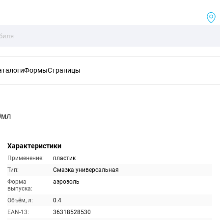
аталоги
Формы
Страницы
0мл
Характеристики
Применение:
пластик
Тип:
Смазка универсальная
Форма
аэрозоль
выпуска:
Объём, л:
0.4
EAN-13:
36318528530