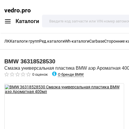
vedro.pro
Каталоги
ЛК
Каталоги групп
Ред.каталоги
Wh-каталоги
Carbase
Сторонние к
BMW
36318528530
Смазка универсальная пластика BMW аэр Ароматная 40
О бренде BMW
0 оценок