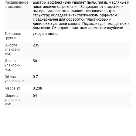
Расширенное
Быстро и эффективно удаляет пыль, грязь, масляные и
описание:
никотиновые загрязнения. Защищает от старения и
выгорания, восстанавливает первоначальную
структуру, обладает антистатическим эффектом.
Предназначен для обработки пластиковых и
виниловых деталей салона. Подходит для молдингов и
бамперов. Обладает приятным ароматом клубники.
Товарная
уход и очистка
группа:
Высота
235
упаковки,
мм:
Длина
50
упаковки,
мм:
Объем
0.7
упаковки, л:
Масса, кг:
0.238
Ширина
54
упаковки,
мм: