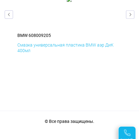
BMW 608009205
BM
Смазка универсальная пластика BMW аэр ДиК
Сма
400мл
40
© Все права защищены.