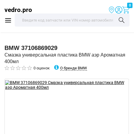
0
vedro.pro
BMW
37106869029
Смазка универсальная пластика BMW аэр Ароматная
400мл
О бренде BMW
0 оценок