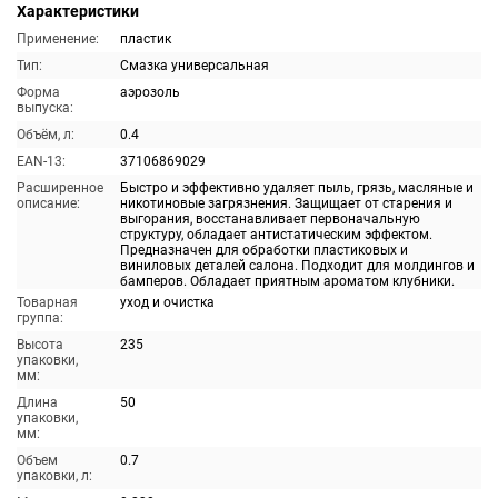
Характеристики
Применение:
пластик
Тип:
Смазка универсальная
Форма
аэрозоль
выпуска:
Объём, л:
0.4
EAN-13:
37106869029
Расширенное
Быстро и эффективно удаляет пыль, грязь, масляные и
описание:
никотиновые загрязнения. Защищает от старения и
выгорания, восстанавливает первоначальную
структуру, обладает антистатическим эффектом.
Предназначен для обработки пластиковых и
виниловых деталей салона. Подходит для молдингов и
бамперов. Обладает приятным ароматом клубники.
Товарная
уход и очистка
группа:
Высота
235
упаковки,
мм:
Длина
50
упаковки,
мм:
Объем
0.7
упаковки, л: