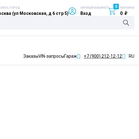
0
БРАТЬ ГОРОД
ЛИЧНЫЙ КАБИНЕТ
КОРЗИНА
сква (ул Московская, д 6 стр 5)
Вход
0
₽
Заказы
VIN-запросы
Гараж
+7 (900)
212-12-12
RU