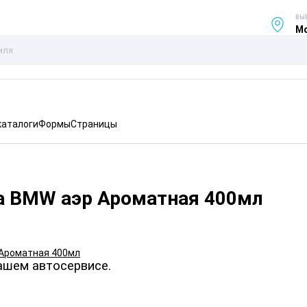
ВЫ
Мо
каталоги
Формы
Страницы
а BMW аэр Ароматная 400мл
ашем автосервисе.