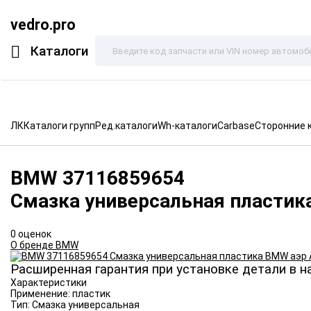
vedro.pro
Каталоги
ЛК
Каталоги групп
Ред.каталоги
Wh-каталоги
Carbase
Сторонние 
BMW
37116859654
Смазка универсальная пластик
0 оценок
О бренде BMW
Расширенная гарантия при установке детали в н
Характеристики
Применение:
пластик
Тип:
Смазка универсальная