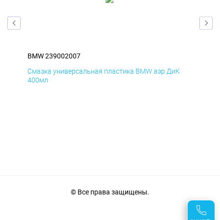
BMW 239002007
BM
Смазка универсальная пластика BMW аэр ДиК
Сма
400мл
40
© Все права защищены.