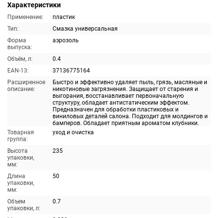
Характеристики
Применение:
пластик
Тип:
Смазка универсальная
Форма
аэрозоль
выпуска:
Объём, л:
0.4
EAN-13:
37136775164
Расширенное
Быстро и эффективно удаляет пыль, грязь, масляные и
описание:
никотиновые загрязнения. Защищает от старения и
выгорания, восстанавливает первоначальную
структуру, обладает антистатическим эффектом.
Предназначен для обработки пластиковых и
виниловых деталей салона. Подходит для молдингов и
бамперов. Обладает приятным ароматом клубники.
Товарная
уход и очистка
группа:
Высота
235
упаковки,
мм:
Длина
50
упаковки,
мм:
Объем
0.7
упаковки, л: