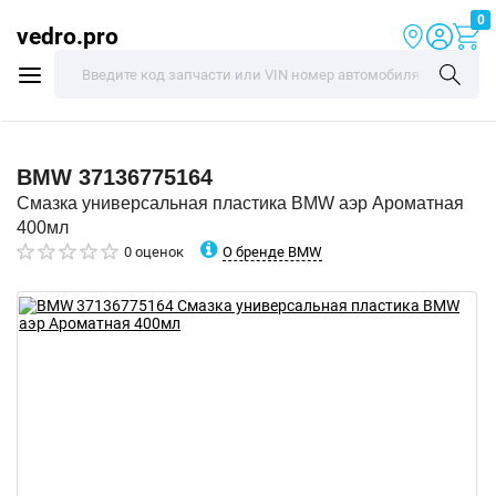
0
vedro.pro
BMW
37136775164
Смазка универсальная пластика BMW аэр Ароматная
400мл
О бренде BMW
0 оценок