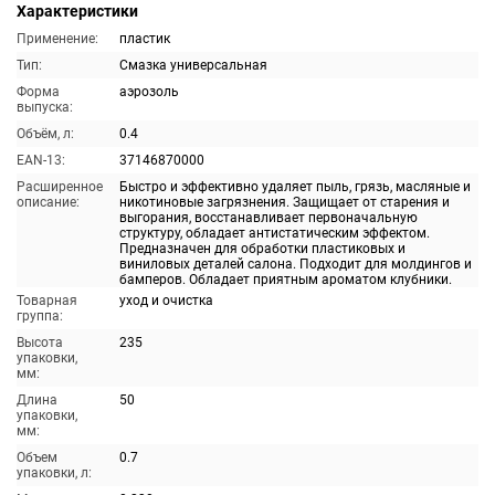
Характеристики
Применение:
пластик
Тип:
Смазка универсальная
Форма
аэрозоль
выпуска:
Объём, л:
0.4
EAN-13:
37146870000
Расширенное
Быстро и эффективно удаляет пыль, грязь, масляные и
описание:
никотиновые загрязнения. Защищает от старения и
выгорания, восстанавливает первоначальную
структуру, обладает антистатическим эффектом.
Предназначен для обработки пластиковых и
виниловых деталей салона. Подходит для молдингов и
бамперов. Обладает приятным ароматом клубники.
Товарная
уход и очистка
группа:
Высота
235
упаковки,
мм:
Длина
50
упаковки,
мм:
Объем
0.7
упаковки, л: