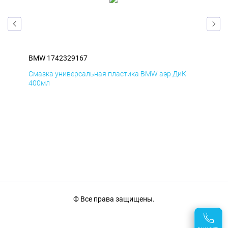
BMW 1742329167
BM
Смазка универсальная пластика BMW аэр ДиК
Сма
400мл
40
© Все права защищены.