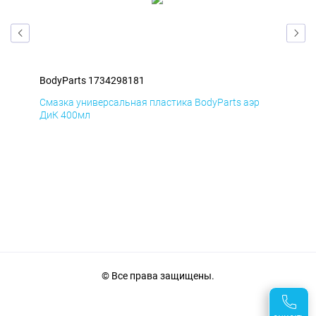
BodyParts 1734298181
Bod
Смазка универсальная пластика BodyParts аэр
Сма
ДиК 400мл
ПхВ
© Все права защищены.