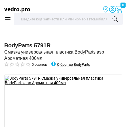
0
vedro.pro
BodyParts
5791R
Смазка универсальная пластика BodyParts аэр
Ароматная 400мл
О бренде BodyParts
0 оценок