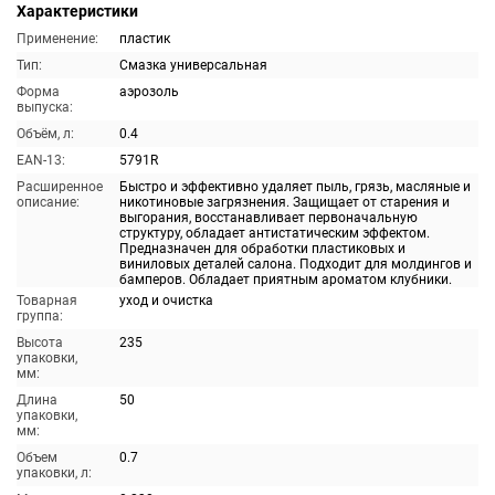
Характеристики
Применение:
пластик
Тип:
Смазка универсальная
Форма
аэрозоль
выпуска:
Объём, л:
0.4
EAN-13:
5791R
Расширенное
Быстро и эффективно удаляет пыль, грязь, масляные и
описание:
никотиновые загрязнения. Защищает от старения и
выгорания, восстанавливает первоначальную
структуру, обладает антистатическим эффектом.
Предназначен для обработки пластиковых и
виниловых деталей салона. Подходит для молдингов и
бамперов. Обладает приятным ароматом клубники.
Товарная
уход и очистка
группа:
Высота
235
упаковки,
мм:
Длина
50
упаковки,
мм:
Объем
0.7
упаковки, л: