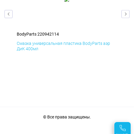
BodyParts 220942114
Bod
Смазка универсальная пластика BodyParts аэр
Сма
ДиК 400мл
ПхВ
© Все права защищены.