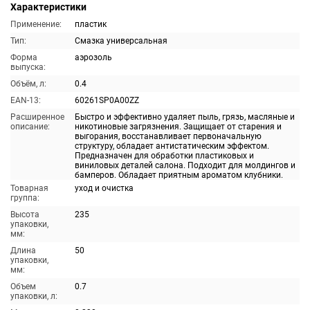
Характеристики
Применение:
пластик
Тип:
Смазка универсальная
Форма
аэрозоль
выпуска:
Объём, л:
0.4
EAN-13:
60261SP0A00ZZ
Расширенное
Быстро и эффективно удаляет пыль, грязь, масляные и
описание:
никотиновые загрязнения. Защищает от старения и
выгорания, восстанавливает первоначальную
структуру, обладает антистатическим эффектом.
Предназначен для обработки пластиковых и
виниловых деталей салона. Подходит для молдингов и
бамперов. Обладает приятным ароматом клубники.
Товарная
уход и очистка
группа:
Высота
235
упаковки,
мм:
Длина
50
упаковки,
мм:
Объем
0.7
упаковки, л: