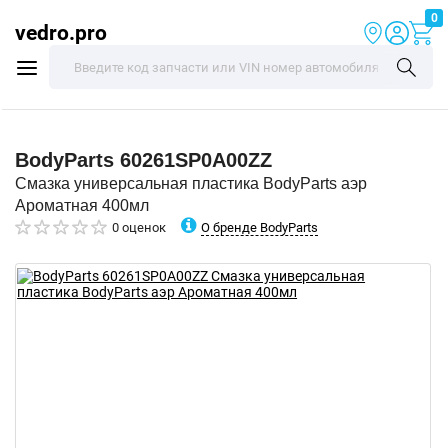
0
vedro.pro
BodyParts
60261SP0A00ZZ
Смазка универсальная пластика BodyParts аэр
Ароматная 400мл
О бренде BodyParts
0 оценок