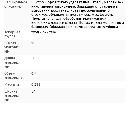
Расширенное
Быстро и эффективно удаляет пыль, грязь, масляные и
описание:
никотиновые загрязнения. Защищает от старения и
выгорания, восстанавливает первоначальную
структуру, обладает антистатическим эффектом.
Предназначен для обработки пластиковых и
виниловых деталей салона. Подходит для молдингов и
бамперов. Обладает приятным ароматом клубники.
Товарная
уход и очистка
группа:
Высота
235
упаковки,
мм:
Длина
50
упаковки,
мм:
Объем
0.7
упаковки, л:
Масса, кг:
0.238
Ширина
54
упаковки,
мм: