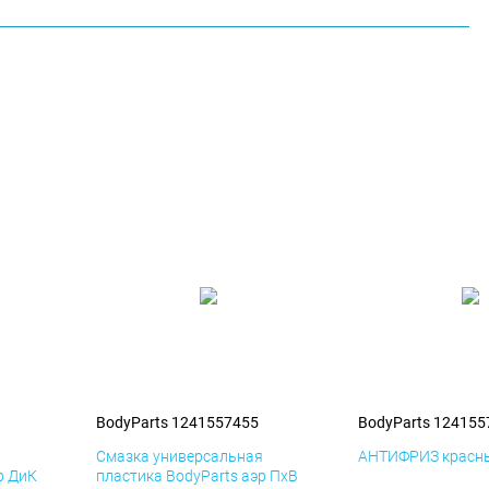
BodyParts 1241557455
BodyParts 124155
я
Смазка универсальная
АНТИФРИЗ красны
р ДиК
пластика BodyParts аэр ПхВ