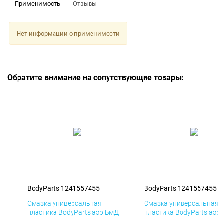
Применимость
Отзывы
Нет информации о применимости
Обратите внимание на сопутствующие товары:
BodyParts 1241557455
BodyParts 1241557455
Смазка универсальная
Смазка универсальна
пластика BodyParts аэр БмД
пластика BodyParts аэ