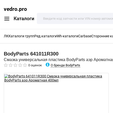
vedro.pro
Каталоги
ЛК
Каталоги групп
Ред.каталоги
Wh-каталоги
Carbase
Сторонние к
BodyParts
641011R300
Смазка универсальная пластика BodyParts аэр Ароматна
О бренде BodyParts
0 оценок