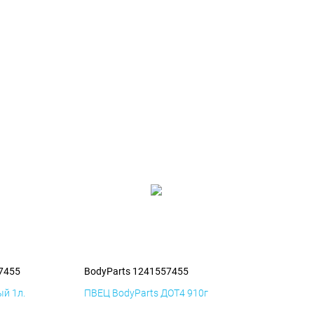
7455
BodyParts 1241557455
й 1л.
ПВЕЦ BodyParts ДОТ4 910г