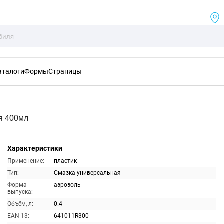
аталоги
Формы
Страницы
я 400мл
Характеристики
Применение:
пластик
Тип:
Смазка универсальная
Форма
аэрозоль
выпуска:
Объём, л:
0.4
EAN-13:
641011R300