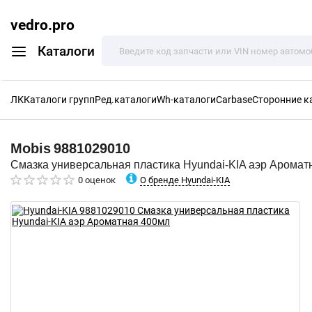
vedro.pro
Каталоги
ЛК
Каталоги групп
Ред.каталоги
Wh-каталоги
Carbase
Сторонние к
Mobis
9881029010
Смазка универсальная пластика Hyundai-KIA аэр Аромат
О бренде Hyundai-KIA
0 оценок