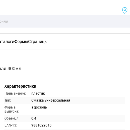
аталоги
Формы
Страницы
ная 400мл
Характеристики
Применение:
пластик
Тип:
Смазка универсальная
Форма
аэрозоль
выпуска:
Объём, л:
0.4
EAN-13:
9881029010