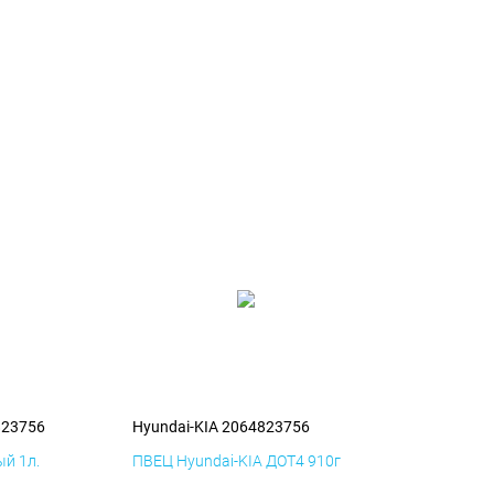
823756
Hyundai-KIA 2064823756
й 1л.
ПВЕЦ Hyundai-KIA ДОТ4 910г