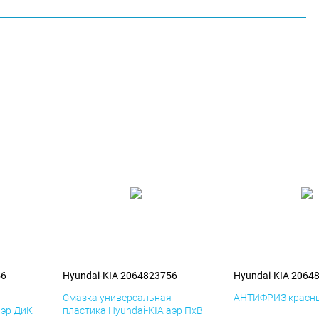
56
Hyundai-KIA 2064823756
Hyundai-KIA 2064
я
Смазка универсальная
АНТИФРИЗ красны
аэр ДиК
пластика Hyundai-KIA аэр ПхВ