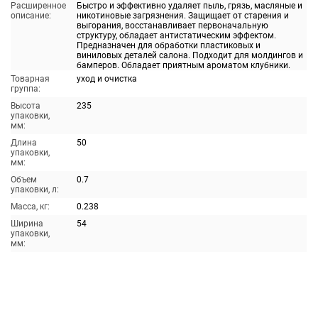
Расширенное
Быстро и эффективно удаляет пыль, грязь, масляные и
описание:
никотиновые загрязнения. Защищает от старения и
выгорания, восстанавливает первоначальную
структуру, обладает антистатическим эффектом.
Предназначен для обработки пластиковых и
виниловых деталей салона. Подходит для молдингов и
бамперов. Обладает приятным ароматом клубники.
Товарная
уход и очистка
группа:
Высота
235
упаковки,
мм:
Длина
50
упаковки,
мм:
Объем
0.7
упаковки, л:
Масса, кг:
0.238
Ширина
54
упаковки,
мм: