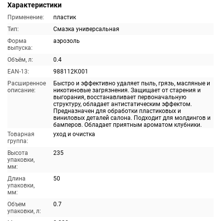
Характеристики
Применение:
пластик
Тип:
Смазка универсальная
Форма
аэрозоль
выпуска:
Объём, л:
0.4
EAN-13:
988112K001
Расширенное
Быстро и эффективно удаляет пыль, грязь, масляные и
описание:
никотиновые загрязнения. Защищает от старения и
выгорания, восстанавливает первоначальную
структуру, обладает антистатическим эффектом.
Предназначен для обработки пластиковых и
виниловых деталей салона. Подходит для молдингов и
бамперов. Обладает приятным ароматом клубники.
Товарная
уход и очистка
группа:
Высота
235
упаковки,
мм:
Длина
50
упаковки,
мм:
Объем
0.7
упаковки, л: