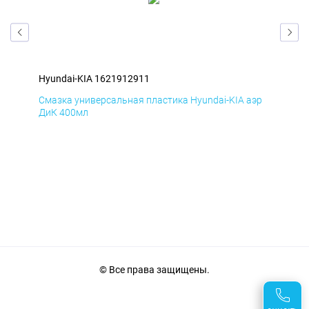
Hyundai-KIA 1621912911
Hyu
эр
Смазка универсальная пластика Hyundai-KIA аэр
Сма
ДиК 400мл
ПхВ
© Все права защищены.