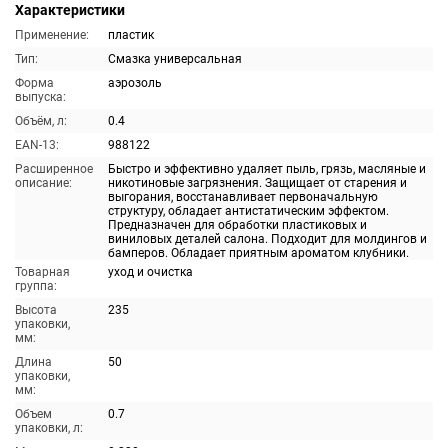
Характеристики
Применение:
пластик
Тип:
Смазка универсальная
Форма
аэрозоль
выпуска:
Объём, л:
0.4
EAN-13:
988122
Расширенное
Быстро и эффективно удаляет пыль, грязь, масляные и
описание:
никотиновые загрязнения. Защищает от старения и
выгорания, восстанавливает первоначальную
структуру, обладает антистатическим эффектом.
Предназначен для обработки пластиковых и
виниловых деталей салона. Подходит для молдингов и
бамперов. Обладает приятным ароматом клубники.
Товарная
уход и очистка
группа:
Высота
235
упаковки,
мм:
Длина
50
упаковки,
мм:
Объем
0.7
упаковки, л: