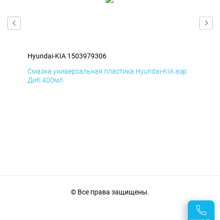
Hyundai-KIA 1503979306
Hyu
эр
Смазка универсальная пластика Hyundai-KIA аэр
Сма
ДиК 400мл
ПхВ
© Все права защищены.