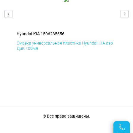
Hyundai-KIA 1506235656
Hyu
эр
Смазка универсальная пластика Hyundai-KIA аэр
Сма
ДиК 400мл
ПхВ
© Все права защищены.