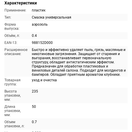
Характеристики
Применение:
пластик
Тип:
Смазка универсальная
Форма
аэрозоль
выпуска:
Объём, л:
0.4
EAN-13:
988152D000
Расширенное
Быстро и эффективно удаляет пыль, грязь, масляные и
описание:
никотиновые загрязнения. Защищает от старения и
выгорания, восстанавливает первоначальную
структуру, обладает антистатическим эффектом.
Предназначен для обработки пластиковых и
виниловых деталей салона. Подходит для молдингов и
бамперов. Обладает приятным ароматом клубники.
Товарная
уход и очистка
группа:
Высота
235
упаковки,
мм:
Длина
50
упаковки,
мм:
Объем
0.7
упаковки, л: