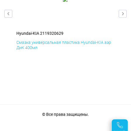
Hyundai-KIA 2119320629
Hyu
эр
Смазка универсальная пластика Hyundai-KIA аэр
Сма
ДиК 400мл
ПхВ
© Все права защищены.