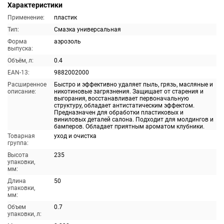
Характеристики
Применение:
пластик
Тип:
Смазка универсальная
Форма
аэрозоль
выпуска:
Объём, л:
0.4
EAN-13:
9882002000
Расширенное
Быстро и эффективно удаляет пыль, грязь, масляные и
описание:
никотиновые загрязнения. Защищает от старения и
выгорания, восстанавливает первоначальную
структуру, обладает антистатическим эффектом.
Предназначен для обработки пластиковых и
виниловых деталей салона. Подходит для молдингов и
бамперов. Обладает приятным ароматом клубники.
Товарная
уход и очистка
группа:
Высота
235
упаковки,
мм:
Длина
50
упаковки,
мм:
Объем
0.7
упаковки, л: