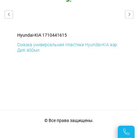
Hyundai-KIA 1710441615
Hyu
эр
Смазка универсальная пластика Hyundai-KIA аэр
Сма
ДиК 400мл
ПхВ
© Все права защищены.