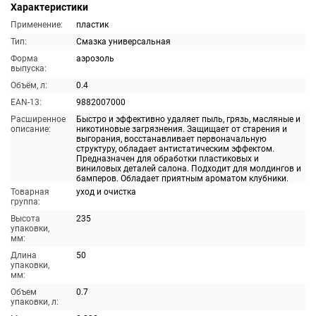
Характеристики
Применение:
пластик
Тип:
Смазка универсальная
Форма
аэрозоль
выпуска:
Объём, л:
0.4
EAN-13:
9882007000
Расширенное
Быстро и эффективно удаляет пыль, грязь, масляные и
описание:
никотиновые загрязнения. Защищает от старения и
выгорания, восстанавливает первоначальную
структуру, обладает антистатическим эффектом.
Предназначен для обработки пластиковых и
виниловых деталей салона. Подходит для молдингов и
бамперов. Обладает приятным ароматом клубники.
Товарная
уход и очистка
группа:
Высота
235
упаковки,
мм:
Длина
50
упаковки,
мм:
Объем
0.7
упаковки, л: