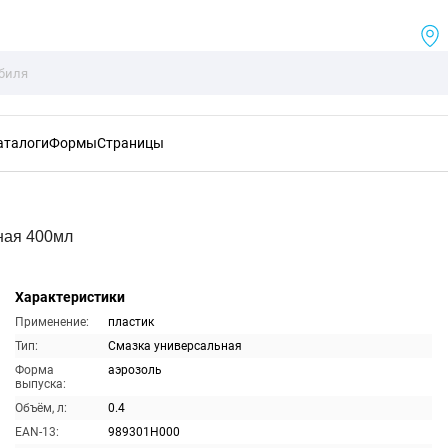
аталоги
Формы
Страницы
ная 400мл
Характеристики
Применение:
пластик
Тип:
Смазка универсальная
Форма
аэрозоль
выпуска:
Объём, л:
0.4
EAN-13:
989301H000