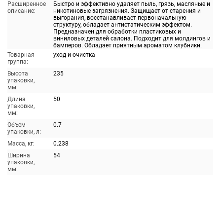
Расширенное
Быстро и эффективно удаляет пыль, грязь, масляные и
описание:
никотиновые загрязнения. Защищает от старения и
выгорания, восстанавливает первоначальную
структуру, обладает антистатическим эффектом.
Предназначен для обработки пластиковых и
виниловых деталей салона. Подходит для молдингов и
бамперов. Обладает приятным ароматом клубники.
Товарная
уход и очистка
группа:
Высота
235
упаковки,
мм:
Длина
50
упаковки,
мм:
Объем
0.7
упаковки, л:
Масса, кг:
0.238
Ширина
54
упаковки,
мм: