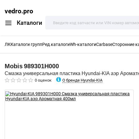
vedro.pro
Каталоги
ЛК
Каталоги групп
Ред.каталоги
Wh-каталоги
Carbase
Сторонние к
Mobis
989301H000
Смазка универсальная пластика Hyundai-KIA аэр Аромат
О бренде Hyundai-KIA
0 оценок