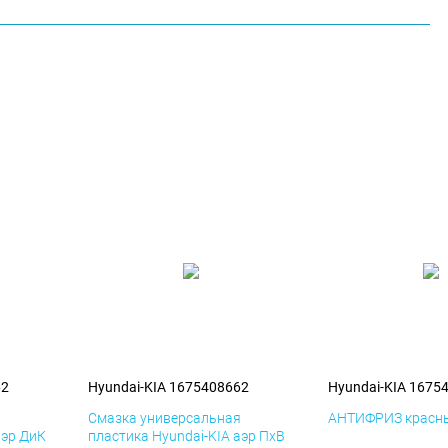
62
Hyundai-KIA 1675408662
Hyundai-KIA 1675
я
Смазка универсальная
АНТИФРИЗ красны
аэр ДиК
пластика Hyundai-KIA аэр ПхВ