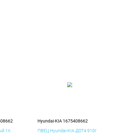
408662
Hyundai-KIA 1675408662
й 1л.
ПВЕЦ Hyundai-KIA ДОТ4 910г