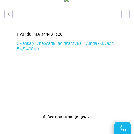
Hyundai-KIA 344431628
Hyu
Смазка универсальная пластика Hyundai-KIA аэр
Сма
БмД 400мл
ДиК
© Все права защищены.