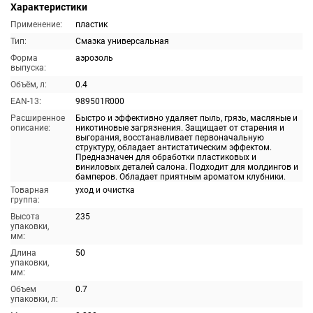
Характеристики
Применение:
пластик
Тип:
Смазка универсальная
Форма
аэрозоль
выпуска:
Объём, л:
0.4
EAN-13:
989501R000
Расширенное
Быстро и эффективно удаляет пыль, грязь, масляные и
описание:
никотиновые загрязнения. Защищает от старения и
выгорания, восстанавливает первоначальную
структуру, обладает антистатическим эффектом.
Предназначен для обработки пластиковых и
виниловых деталей салона. Подходит для молдингов и
бамперов. Обладает приятным ароматом клубники.
Товарная
уход и очистка
группа:
Высота
235
упаковки,
мм:
Длина
50
упаковки,
мм:
Объем
0.7
упаковки, л: