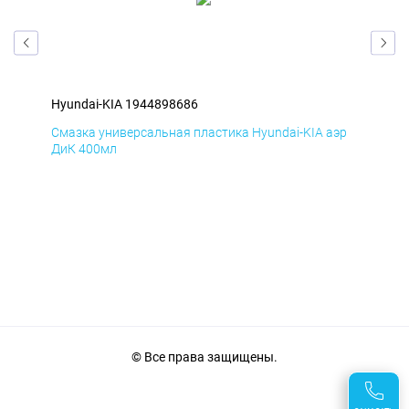
Hyundai-KIA 1944898686
Hyu
эр
Смазка универсальная пластика Hyundai-KIA аэр
Сма
ДиК 400мл
ПхВ
© Все права защищены.