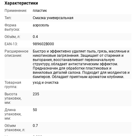
Характеристики
Применение:
пластик
Тип:
Смазка универсальная
Форма
аэрозоль
выпуска:
Объём, л:
0.4
EAN-13:
989602B000
Расширенное
Быстро и эффективно удаляет пыль, грязь, масляные и
описание:
никотиновые загрязнения. Защищает от старения и
выгорания, восстанавливает первоначальную
структуру, обладает антистатическим эффектом.
Предназначен для обработки пластиковых и
виниловых деталей салона. Подходит для молдингов и
бамперов. Обладает приятным ароматом клубники.
Товарная
уход и очистка
группа:
Высота
235
упаковки,
мм:
Длина
50
упаковки,
мм:
Объем
0.7
упаковки, л: