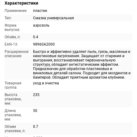
Характеристики
Применение:
пластик
Тип:
Смазка универсальная
Форма
аэрозоль
выпуска:
Объём, л:
0.4
EAN-13:
98960A2000
Расширенное
Быстро и эффективно удаляет пыль, грязь, масляные и
описание:
никотиновые загрязнения. Защищает от старения и
выгорания, восстанавливает первоначальную
структуру, обладает антистатическим эффектом.
Предназначен для обработки пластиковых и
виниловых деталей салона. Подходит для молдингов и
бамперов. Обладает приятным ароматом клубники.
Товарная
уход и очистка
группа:
Высота
235
упаковки,
мм:
Длина
50
упаковки,
мм:
Объем
0.7
упаковки, л: