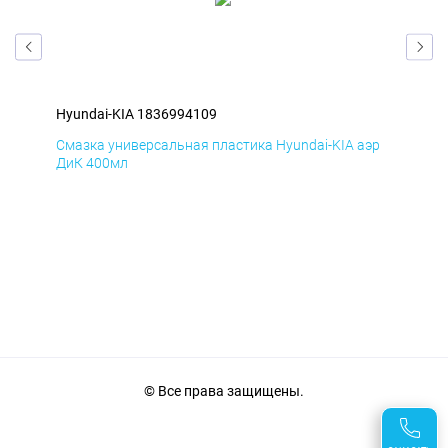
Hyundai-KIA 1836994109
Hyu
эр
Смазка универсальная пластика Hyundai-KIA аэр
Сма
ДиК 400мл
ПхВ
© Все права защищены.