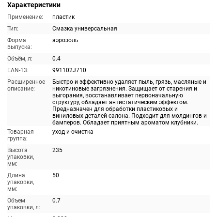
Характеристики
Применение:
пластик
Тип:
Смазка универсальная
Форма
аэрозоль
выпуска:
Объём, л:
0.4
EAN-13:
991102J710
Расширенное
Быстро и эффективно удаляет пыль, грязь, масляные и
описание:
никотиновые загрязнения. Защищает от старения и
выгорания, восстанавливает первоначальную
структуру, обладает антистатическим эффектом.
Предназначен для обработки пластиковых и
виниловых деталей салона. Подходит для молдингов и
бамперов. Обладает приятным ароматом клубники.
Товарная
уход и очистка
группа:
Высота
235
упаковки,
мм:
Длина
50
упаковки,
мм:
Объем
0.7
упаковки, л: