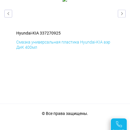
Hyundai-KIA 337270925
Hyu
эр
Смазка универсальная пластика Hyundai-KIA аэр
Сма
ДиК 400мл
ПхВ
© Все права защищены.