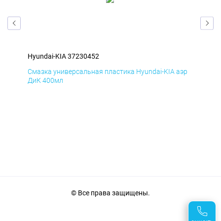
Hyundai-KIA 37230452
Hyu
эр
Смазка универсальная пластика Hyundai-KIA аэр
Сма
ДиК 400мл
ПхВ
© Все права защищены.