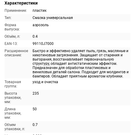
Характеристики
Применение:
пластик
Тип:
Смазка универсальная
Форма
аэрозоль
выпуска:
Объём, л:
0.4
EAN-13:
99110J7000
Расширенное
Быстро и эффективно удаляет пыль, грязь, масляные и
описание:
никотиновые загрязнения. Защищает от старения и
выгорания, восстанавливает первоначальную
структуру, обладает антистатическим эффектом.
Предназначен для обработки пластиковых и
виниловых деталей салона. Подходит для молдингов и
бамперов. Обладает приятным ароматом клубники.
Товарная
уход и очистка
группа:
Высота
235
упаковки,
мм:
Длина
50
упаковки,
мм:
Объем
0.7
упаковки, л: