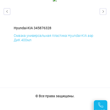
Hyundai-KIA 345876328
Hyu
эр
Смазка универсальная пластика Hyundai-KIA аэр
Сма
ДиК 400мл
ПхВ
© Все права защищены.