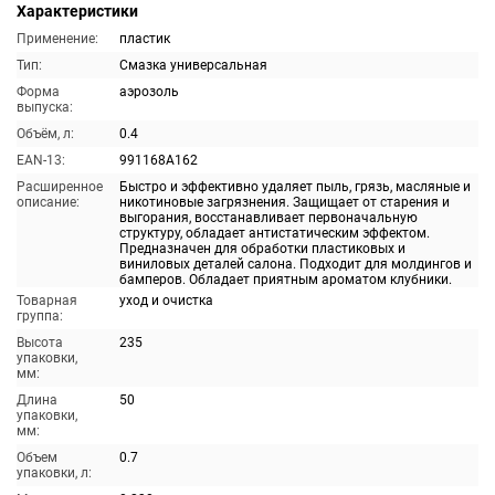
Характеристики
Применение:
пластик
Тип:
Смазка универсальная
Форма
аэрозоль
выпуска:
Объём, л:
0.4
EAN-13:
991168A162
Расширенное
Быстро и эффективно удаляет пыль, грязь, масляные и
описание:
никотиновые загрязнения. Защищает от старения и
выгорания, восстанавливает первоначальную
структуру, обладает антистатическим эффектом.
Предназначен для обработки пластиковых и
виниловых деталей салона. Подходит для молдингов и
бамперов. Обладает приятным ароматом клубники.
Товарная
уход и очистка
группа:
Высота
235
упаковки,
мм:
Длина
50
упаковки,
мм:
Объем
0.7
упаковки, л: