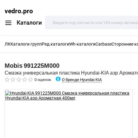
vedro.pro
Каталоги
ЛК
Каталоги групп
Ред.каталоги
Wh-каталоги
Carbase
Сторонние к
Mobis
991225M000
Смазка универсальная пластика Hyundai-KIA аэр Аромат
О бренде Hyundai-KIA
0 оценок