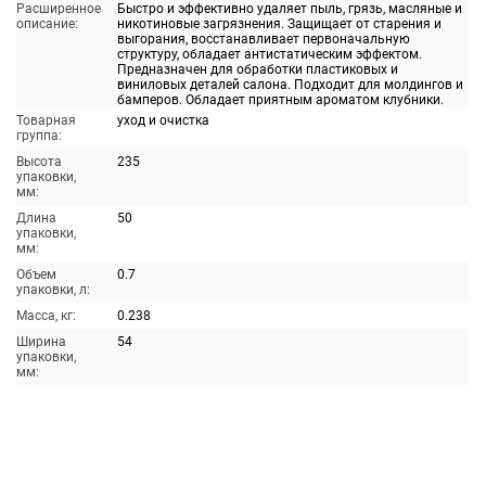
Расширенное
Быстро и эффективно удаляет пыль, грязь, масляные и
описание:
никотиновые загрязнения. Защищает от старения и
выгорания, восстанавливает первоначальную
структуру, обладает антистатическим эффектом.
Предназначен для обработки пластиковых и
виниловых деталей салона. Подходит для молдингов и
бамперов. Обладает приятным ароматом клубники.
Товарная
уход и очистка
группа:
Высота
235
упаковки,
мм:
Длина
50
упаковки,
мм:
Объем
0.7
упаковки, л:
Масса, кг:
0.238
Ширина
54
упаковки,
мм: