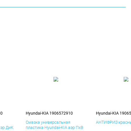
10
Hyundai-KIA 1906572910
Hyundai-KIA 1906
я
Смазка универсальная
АНТИФРИЗ красны
аэр ДиК
пластика Hyundai-KIA аэр ПхВ