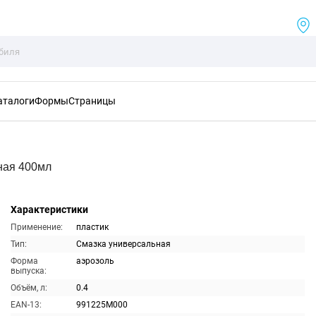
аталоги
Формы
Страницы
ная 400мл
Характеристики
Применение:
пластик
Тип:
Смазка универсальная
Форма
аэрозоль
выпуска:
Объём, л:
0.4
EAN-13:
991225M000