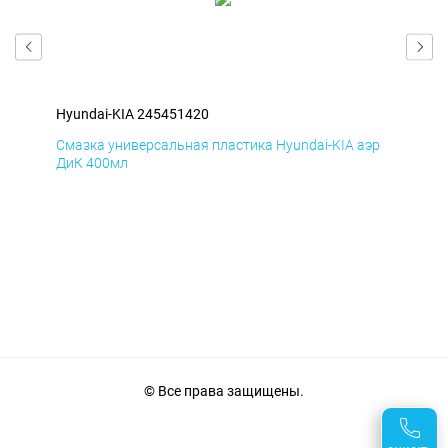
Hyundai-KIA 245451420
Hyu
эр
Смазка универсальная пластика Hyundai-KIA аэр
Сма
ДиК 400мл
ПхВ
© Все права защищены.