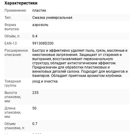
Характеристики
Применение:
пластик
Тип:
Смазка универсальная
Форма
аэрозоль
выпуска:
Объём, л:
0.4
EAN-13:
991308D200
Расширенное
Быстро и эффективно удаляет пыль, грязь, масляные и
описание:
никотиновые загрязнения. Защищает от старения и
выгорания, восстанавливает первоначальную
структуру, обладает антистатическим эффектом.
Предназначен для обработки пластиковых и
виниловых деталей салона. Подходит для молдингов и
бамперов. Обладает приятным ароматом клубники.
Товарная
уход и очистка
группа:
Высота
235
упаковки,
мм:
Длина
50
упаковки,
мм:
Объем
0.7
упаковки, л: