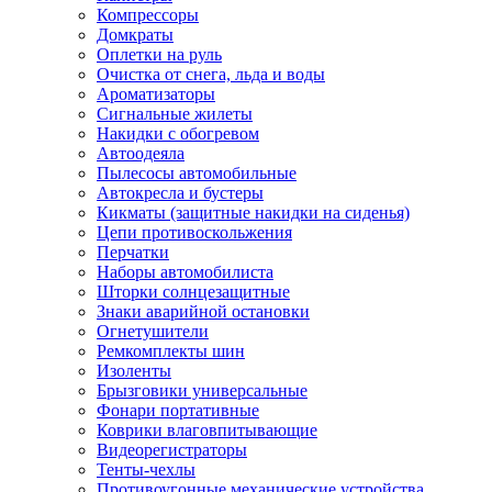
Компрессоры
Домкраты
Оплетки на руль
Очистка от снега, льда и воды
Ароматизаторы
Сигнальные жилеты
Накидки с обогревом
Автоодеяла
Пылесосы автомобильные
Автокресла и бустеры
Кикматы (защитные накидки на сиденья)
Цепи противоскольжения
Перчатки
Наборы автомобилиста
Шторки солнцезащитные
Знаки аварийной остановки
Огнетушители
Ремкомплекты шин
Изоленты
Брызговики универсальные
Фонари портативные
Коврики влаговпитывающие
Видеорегистраторы
Тенты-чехлы
Противоугонные механические устройства