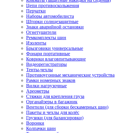
Кикматы (защитные накидки на сиденья)
Цепи противоскольжения
Перчатки
Наборы автомобилиста
Шторки солнцезащитные
Знаки аварийной остановки
Огнетушители
Ремкомплекты шин
Изоленты
Брызговики универсальные
Фонари портативные
Коврики влаговпитывающие
Видеорегистраторы
Тенты-чехлы
Противоугонные механические устройства
Рамки номерных знаков
Вилки нагрузочные
Ареометры
Стяжки для крепления груза
Органайзеры в багажник
Вентили (для сборки бескамерных шин)
Пакеты и чехлы для колёс
Грузики (для балансировки)
Воронки
Колпачки шин