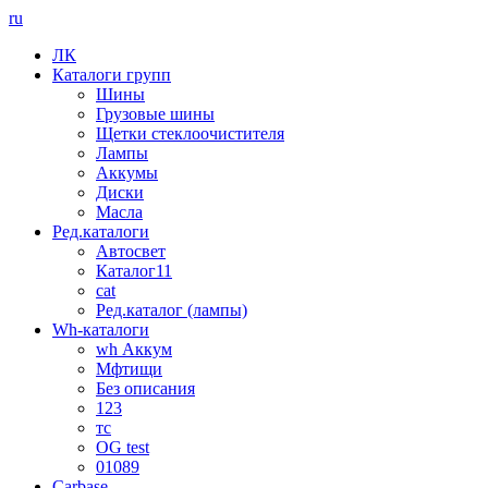
ru
ЛК
Каталоги групп
Шины
Грузовые шины
Щетки стеклоочистителя
Лампы
Аккумы
Диски
Масла
Ред.каталоги
Автосвет
Каталог11
cat
Ред.каталог (лампы)
Wh-каталоги
wh Аккум
Мфтищи
Без описания
123
тс
OG test
01089
Carbase