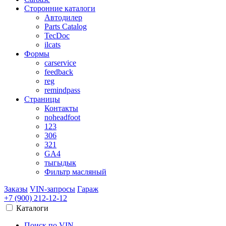
Сторонние каталоги
Автодилер
Parts Catalog
TecDoc
ilcats
Формы
carservice
feedback
reg
remindpass
Страницы
Контакты
noheadfoot
123
306
321
GA4
тыгыдык
Фильтр масляный
Заказы
VIN-запросы
Гараж
+7 (900)
212-12-12
Каталоги
Поиск по VIN