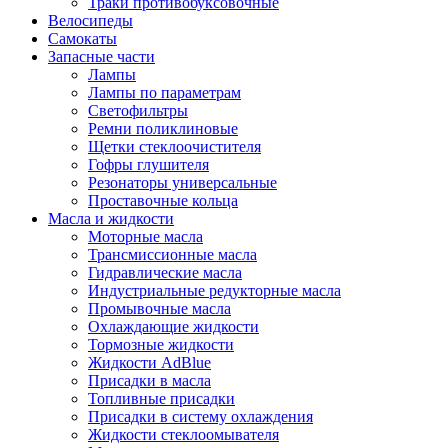
Траки противобуксовочные
Велосипеды
Самокаты
Запасные части
Лампы
Лампы по параметрам
Светофильтры
Ремни поликлиновые
Щетки стеклоочистителя
Гофры глушителя
Резонаторы универсальные
Проставочные кольца
Масла и жидкости
Моторные масла
Трансмиссионные масла
Гидравлические масла
Индустриальные редукторные масла
Промывочные масла
Охлаждающие жидкости
Тормозные жидкости
Жидкости AdBlue
Присадки в масла
Топливные присадки
Присадки в систему охлаждения
Жидкости стеклоомывателя