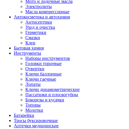
Мото и лодочные масла
Электролиты
Масла компрессорные
Автокосметика и автохимия
Антисептики
Уход и очистка
Герметики
Смазки
Клеи
Бытовая химия
Инструменты
Наборы инструментов
Головки торцевые
Отвертки
Ключи баллонные
Ключи гаечные
Лопаты
Ключи динамометрические
Пассатижи и плоскогубцы
Бокорезы и кусачки
Топоры
Молотки
Батарейки
Тросы буксировочные
Аптечки медицинские