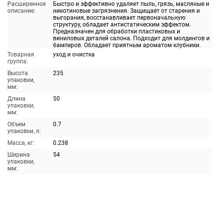
Расширенное
Быстро и эффективно удаляет пыль, грязь, масляные и
описание:
никотиновые загрязнения. Защищает от старения и
выгорания, восстанавливает первоначальную
структуру, обладает антистатическим эффектом.
Предназначен для обработки пластиковых и
виниловых деталей салона. Подходит для молдингов и
бамперов. Обладает приятным ароматом клубники.
Товарная
уход и очистка
группа:
Высота
235
упаковки,
мм:
Длина
50
упаковки,
мм:
Объем
0.7
упаковки, л:
Масса, кг:
0.238
Ширина
54
упаковки,
мм: