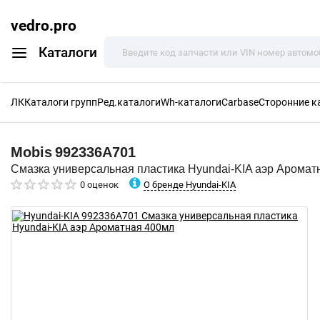
vedro.pro
Каталоги
ЛК
Каталоги групп
Ред.каталоги
Wh-каталоги
Carbase
Сторонние к
Mobis
992336A701
Смазка универсальная пластика Hyundai-KIA аэр Аромат
О бренде Hyundai-KIA
0 оценок