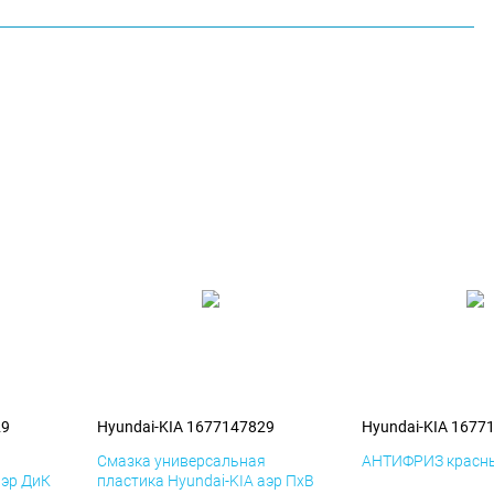
29
Hyundai-KIA 1677147829
Hyundai-KIA 1677
я
Смазка универсальная
АНТИФРИЗ красны
аэр ДиК
пластика Hyundai-KIA аэр ПхВ