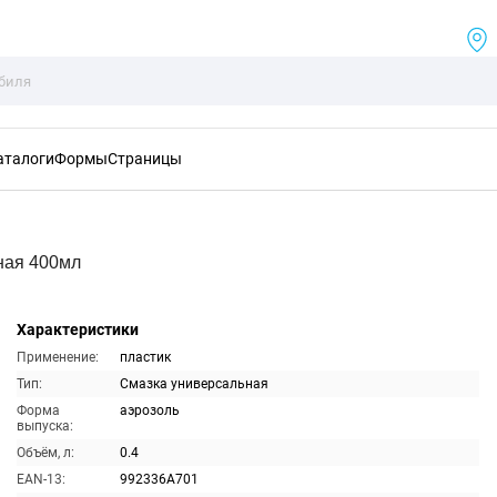
аталоги
Формы
Страницы
ная 400мл
Характеристики
Применение:
пластик
Тип:
Смазка универсальная
Форма
аэрозоль
выпуска:
Объём, л:
0.4
EAN-13:
992336A701